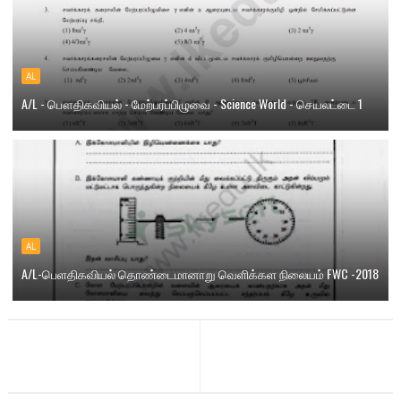
AL
A/L - பௌதிகவியல் - மேற்பரப்பிழுவை - Science World - செயலட்டை 1
AL
A/L-பெளதிகவியல் தொண்டைமானாறு வெளிக்கள நிலையம் FWC -2018