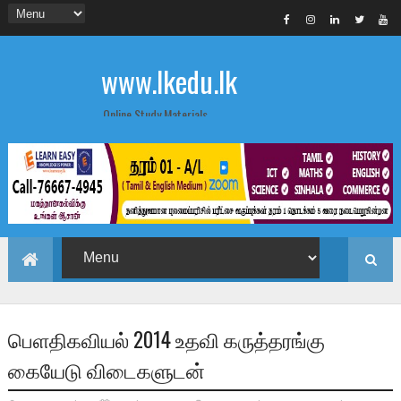
www.lkedu.lk
Online Study Materials
பெளதிகவியல் 2014 உதவி கருத்தரங்கு
கையேடு விடைகளுடன்