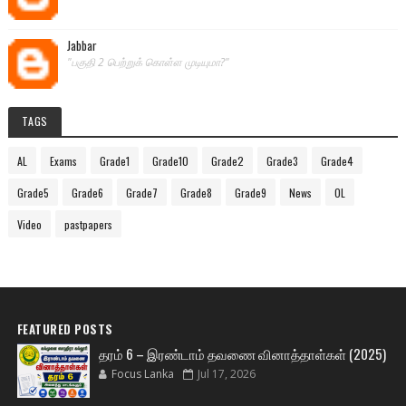
Jabbar
"பகுதி 2 பெற்றுக் கொள்ள முடியுமா?"
TAGS
AL
Exams
Grade1
Grade10
Grade2
Grade3
Grade4
Grade5
Grade6
Grade7
Grade8
Grade9
News
OL
Video
pastpapers
FEATURED POSTS
தரம் 6 – இரண்டாம் தவணை வினாத்தாள்கள் (2025)
Focus Lanka
Jul 17, 2026