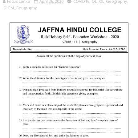
Focus Lanka
April 26, 2020
COVID19
,
OL
,
OL_Geography
,
OLEM_Geography