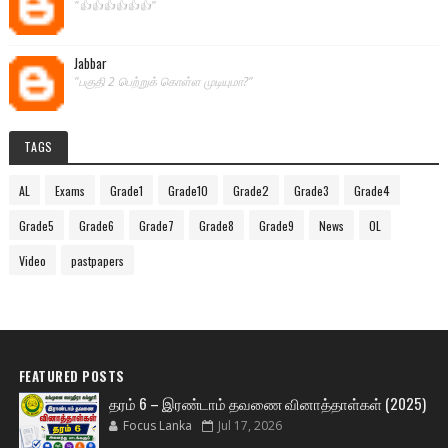
"👍👍👍👍👍👍"
Jabbar
"பகுதி 2 பெற்றுக் கொள்ள முடியுமா?"
TAGS
AL
Exams
Grade1
Grade10
Grade2
Grade3
Grade4
Grade5
Grade6
Grade7
Grade8
Grade9
News
OL
Video
pastpapers
FEATURED POSTS
தரம் 6 – இரண்டாம் தவணை வினாத்தாள்கள் (2025)
Focus Lanka
Jul 17, 2026