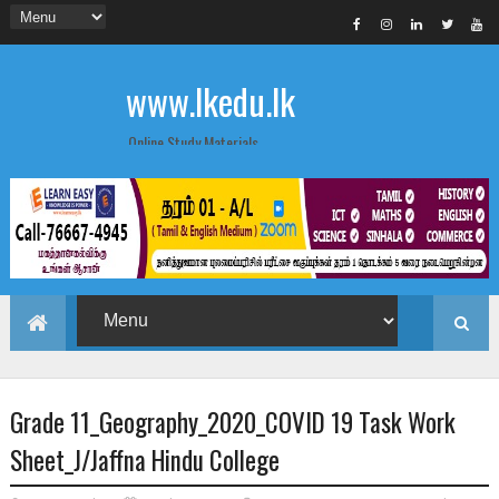
www.lkedu.lk
Online Study Materials
Grade 11_Geography_2020_COVID 19 Task Work
Sheet_J/Jaffna Hindu College