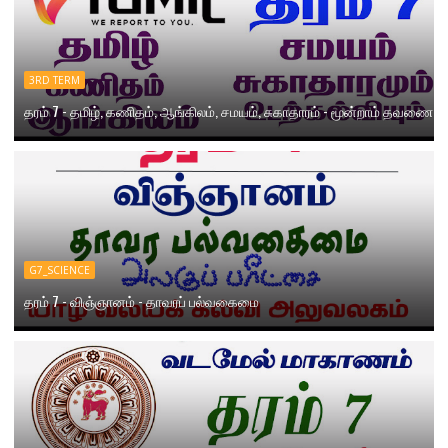
3RD TERM
தரம் 7 - தமிழ், கணிதம், ஆங்கிலம், சமயம், சுகாதாரம் - மூன்றாம் தவணை
G7_SCIENCE
தரம் 7 - விஞ்ஞானம் - தாவரப் பல்வகைமை