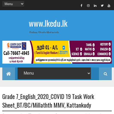
www.lkedu.lk
Online Study Materials
Grade 7_English_2020_COVID 19 Task Work
Sheet_BT/BC/Millathth MMV, Kattankudy