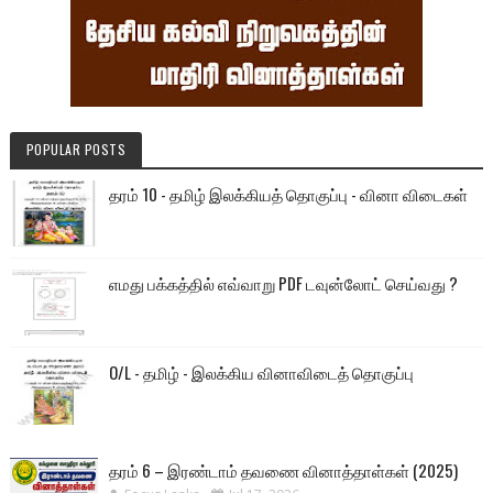
POPULAR POSTS
தரம் 10 - தமிழ் இலக்கியத் தொகுப்பு - வினா விடைகள்
எமது பக்கத்தில் எவ்வாறு PDF டவுன்லோட் செய்வது ?
O/L - தமிழ் - இலக்கிய வினாவிடைத் தொகுப்பு
தரம் 6 – இரண்டாம் தவணை வினாத்தாள்கள் (2025)