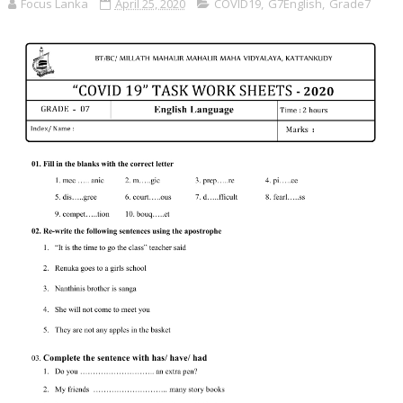
Focus Lanka
April 25, 2020
COVID19
,
G7English
,
Grade7