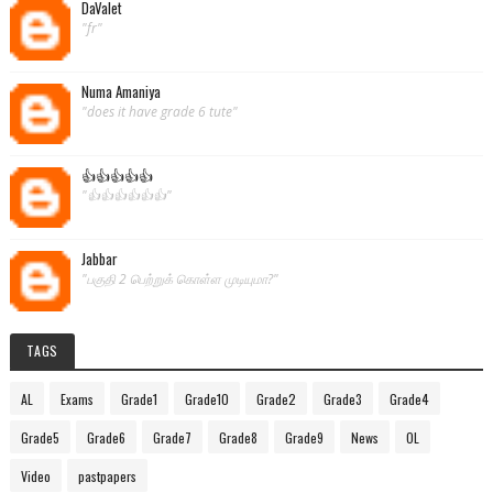
DaValet
"fr"
Numa Amaniya
"does it have grade 6 tute"
👍👍👍👍👍
"👍👍👍👍👍👍"
Jabbar
"பகுதி 2 பெற்றுக் கொள்ள முடியுமா?"
TAGS
AL
Exams
Grade1
Grade10
Grade2
Grade3
Grade4
Grade5
Grade6
Grade7
Grade8
Grade9
News
OL
Video
pastpapers