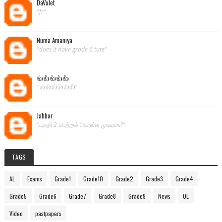
DaValet
"fr"
Numa Amaniya
"does it have grade 6 tute"
👍👍👍👍👍
"👍👍👍👍👍👍"
Jabbar
"பகுதி 2 பெற்றுக் கொள்ள முடியுமா?"
TAGS
AL
Exams
Grade1
Grade10
Grade2
Grade3
Grade4
Grade5
Grade6
Grade7
Grade8
Grade9
News
OL
Video
pastpapers