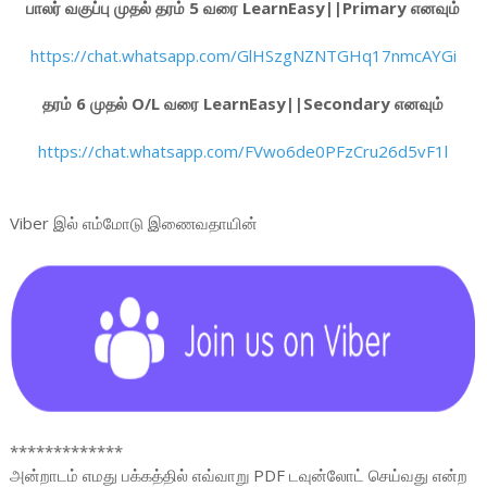
பாலர் வகுப்பு முதல் தரம் 5 வரை LearnEasy||Primary எனவும்
https://chat.whatsapp.com/GlHSzgNZNTGHq17nmcAYGi
தரம் 6 முதல் O/L வரை LearnEasy||Secondary எனவும்
https://chat.whatsapp.com/FVwo6de0PFzCru26d5vF1l
Viber இல் எம்மோடு இணைவதாயின்
*************
அன்றாடம் எமது பக்கத்தில் எவ்வாறு PDF டவுன்லோட் செய்வது என்ற