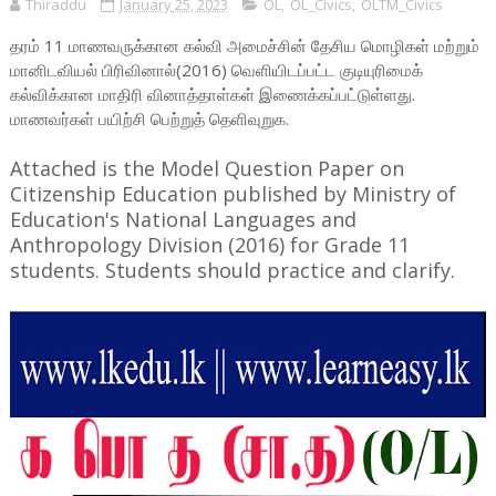
Thiraddu
January 25, 2023
OL
,
OL_Civics
,
OLTM_Civics
தரம் 11 மாணவருக்கான கல்வி அமைச்சின் தேசிய மொழிகள் மற்றும்
மானிடவியல் பிரிவினால்(2016) வெளியிடப்பட்ட குடியுரிமைக்
கல்விக்கான மாதிரி வினாத்தாள்கள் இணைக்கப்பட்டுள்ளது.
மாணவர்கள் பயிற்சி பெற்றுத் தெளிவுறுக.
Attached is the Model Question Paper on
Citizenship Education published by Ministry of
Education's National Languages ​​and
Anthropology Division (2016) for Grade 11
students. Students should practice and clarify.