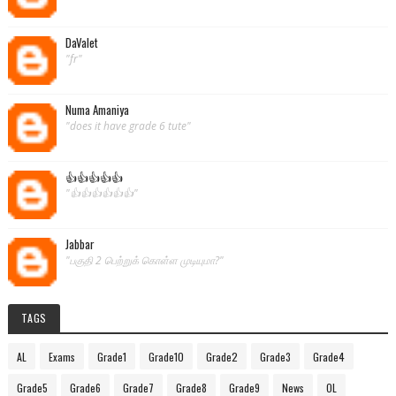
DaValet
"fr"
Numa Amaniya
"does it have grade 6 tute"
👍👍👍👍👍
"👍👍👍👍👍👍"
Jabbar
"பகுதி 2 பெற்றுக் கொள்ள முடியுமா?"
TAGS
AL
Exams
Grade1
Grade10
Grade2
Grade3
Grade4
Grade5
Grade6
Grade7
Grade8
Grade9
News
OL