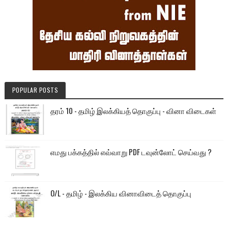
POPULAR POSTS
தரம் 10 - தமிழ் இலக்கியத் தொகுப்பு - வினா விடைகள்
எமது பக்கத்தில் எவ்வாறு PDF டவுன்லோட் செய்வது ?
O/L - தமிழ் - இலக்கிய வினாவிடைத் தொகுப்பு