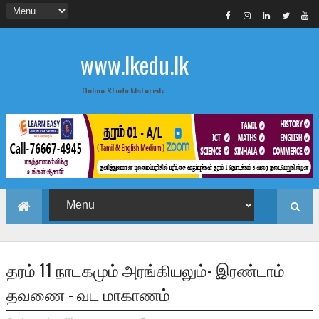
www.lkedu.lk
Online Study Materials
தரம் 11 நாடகமும் அரங்கியலும்- இரண்டாம்
தவணை - வட மாகாணம்