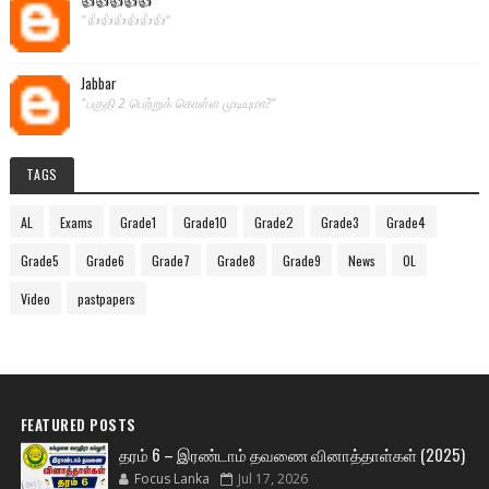
"👍👍👍👍👍👍"
Jabbar
"பகுதி 2 பெற்றுக் கொள்ள முடியுமா?"
TAGS
AL
Exams
Grade1
Grade10
Grade2
Grade3
Grade4
Grade5
Grade6
Grade7
Grade8
Grade9
News
OL
Video
pastpapers
FEATURED POSTS
தரம் 6 – இரண்டாம் தவணை வினாத்தாள்கள் (2025)
Focus Lanka
Jul 17, 2026