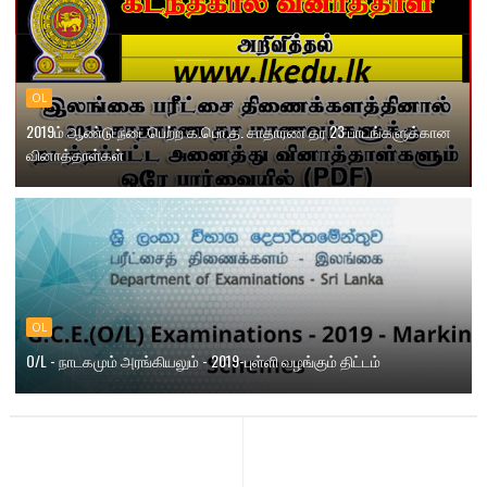
OL
2019ம் ஆண்டு நடைபெற்ற க.பொ.த. சாதாரண தர 23 பாடங்களுக்கான
வினாத்தாள்கள்
OL
O/L - நாடகமும் அரங்கியலும் - 2019-புள்ளி வழங்கும் திட்டம்