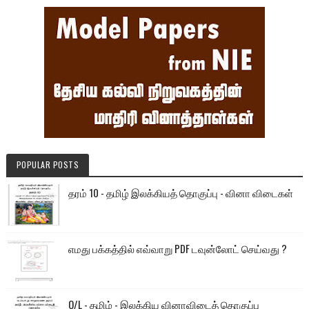
POPULAR POSTS
தரம் 10 - தமிழ் இலக்கியத் தொகுப்பு - வினா விடைகள்
எமது பக்கத்தில் எவ்வாறு PDF டவுன்லோட் செய்வது ?
O/L - தமிழ் - இலக்கிய வினாவிடைத் தொகுப்பு