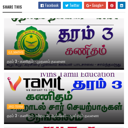
Facebook
Twitter
Google+
SHARE THIS
G3_MATHS
தரம் 3 - கணிதம் - முதலாம் தவணை
3RD TERM
தரம் 3 - கணிதம், சுற்றாடல், ஆங்கிலம் - மூன்றாம் தவணை