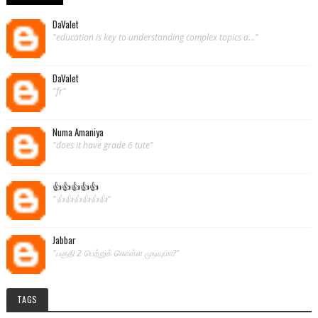
DaValet
"education is key to understanding complex topics a..."
DaValet
"fr"
Numa Amaniya
"does it have grade 6 tute"
👍👍👍👍👍
"👍👍👍👍👍👍"
Jabbar
"பகுதி 2 பெற்றுக் கொள்ள முடியுமா?"
TAGS