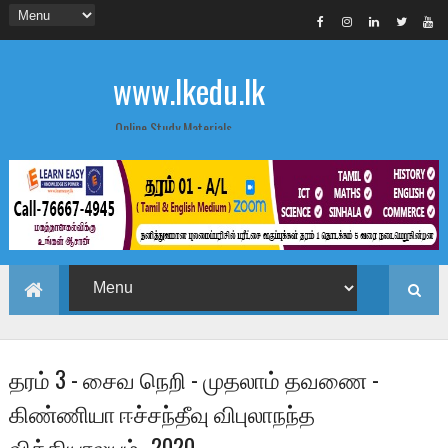
www.lkedu.lk
Online Study Materials
தரம் 3 - சைவ நெறி - முதலாம் தவணை -
கிண்ணியா ஈச்சந்தீவு விபுலாநந்த
வித்தியாலயம் -2020