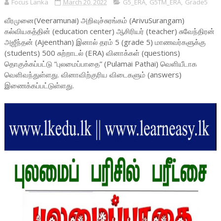
Focus Lanka
March 20, 2022
G5_ERA
,
G5TM_ERA
,
Grade5
வீரமுனை(Veeramunai) அறிவுச்சுரங்கம் (ArivuSurangam)
கல்வியகத்தின் (education center) ஆசிரியர் (teacher) சுவேந்திரன்
அஜீந்தன் (Ajeenthan) இனால் தரம் 5 (grade 5) மாணவர்களுக்கு
(students) 500 சுற்றாடல் (ERA) வினாக்கள் (questions)
தொகுக்கப்பட்டு “புலமைப்பாதை” (Pulamai Pathai) வெளியீடாக
வெளிவந்துள்ளது. வினாவிற்குரிய விடைகளும் (answers)
இணைக்கப்பட்டுள்ளது.