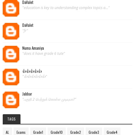
DaValet
"education is key to understanding complex topics a..."
DaValet
"fr"
Numa Amaniya
"does it have grade 6 tute"
👍👍👍👍👍
"👍👍👍👍👍👍"
Jabbar
"பகுதி 2 பெற்றுக் கொள்ள முடியுமா?"
TAGS
AL
Exams
Grade1
Grade10
Grade2
Grade3
Grade4