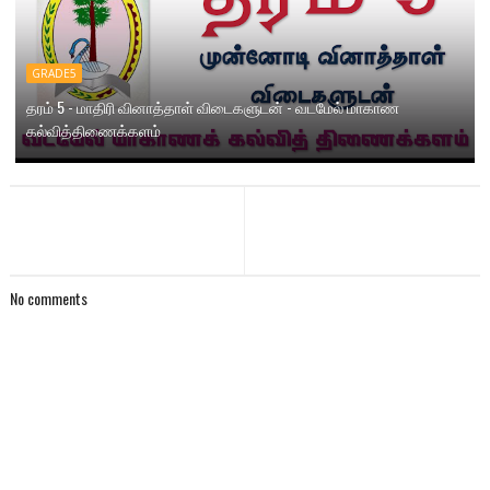
GRADE5
தரம் 5 - மாதிரி வினாத்தாள் விடைகளுடன் - வடமேல் மாகாண
கல்வித்திணைக்களம்
No comments