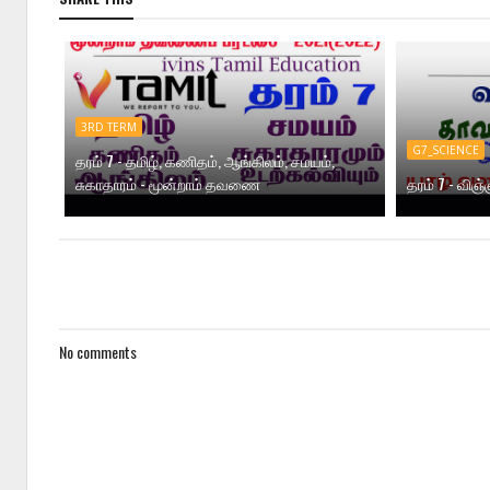
3RD TERM
G7_SCIENCE
தரம் 7 - தமிழ், கணிதம், ஆங்கிலம், சமயம்,
சுகாதாரம் - மூன்றாம் தவணை
தரம் 7 - வி
No comments