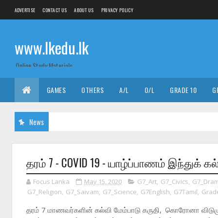
ADVERTISE
CONTACT US
ABOUT US
PRIVACY POLICY
www.lkedu.lk
Online Study Materials
GAMES
OTHERS
A/L
O/L
GRADE 10
G
News
தரம் 7 - COVID 19 - யாழ்ப்பாணம் இந்துக் கல
Focus Lanka
May 15, 2020
G7_Art
,
G7_Civics
,
G7_Dra
G7_Religion
,
G7_Saivam
,
G7_Science
,
G7English
,
G7Tamil
,
Grad
தரம் 7 மாணவர்களின் கல்வி மேம்பாடு கருதி, கொரோனா வ