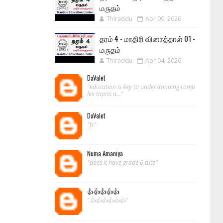
மருதம்
Thiraddu
Apr 09, 2026
தரம் 4 - மாதிரி வினாத்தாள் 01 -
மருதம்
Thiraddu
Apr 04, 2026
DaValet
"education is key to understanding comp
lex topics a..."
DaValet
"fr"
Numa Amaniya
"does it have grade 6 tute"
👍👍👍👍👍
"👍👍👍👍👍👍"