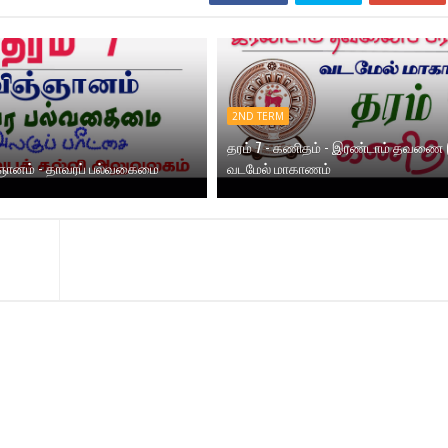
2ND TERM
தரம் 7 - கணிதம் - இரண்டாம் தவணை (
ஞ்ஞானம் - தாவரப் பல்வகைமை
வடமேல் மாகாணம்