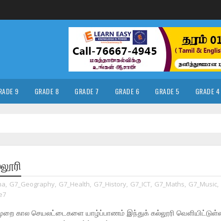
RADE 9
GRADE 8
GRADE 7
GRADE 6
GRADE 5
GRADE 4
்லூரி
ma
,
G7_Geography
,
G7_Health
,
G7_History
,
G7_ICT
,
G7_Maths
,
G7_Music
,
e7
ிடுமுறை கால செயலட்டைகளை
யாழ்ப்பாணம் இந்துக் கல்லூரி
வெளியிட்டுள்ள