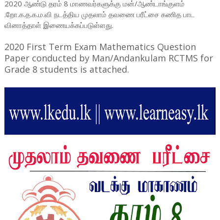
2020 ஆண்டு தரம் 8 மாணவர்களுக்கு மன்/ஆண்டாங்குளம்
.றோ.க.த.க.ம.வி நடத்திய முதலாம் தவணை பரீட்சை கணித பாட
வினாத்தாள் இணையக்கப்படுள்ளது.
2020 First Term Exam Mathematics Question
Paper conducted by Man/Andankulam RCTMS for
Grade 8 students is attached.