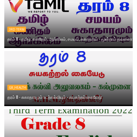
3RD TERM
தரம் 8 - தமிழ், கணிதம், ஆங்கிலம், சமயம், சுகாதாரம் - மூன்றாம் தவணை
G8_HEALTH
தரம் 8 - சுகாதாரமும் உடற்கல்வியும் - சுயகற்றல் கையேடு