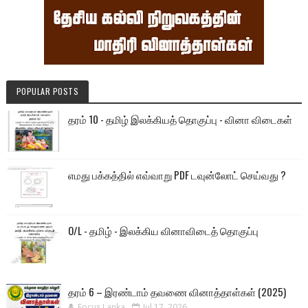
POPULAR POSTS
தரம் 10 - தமிழ் இலக்கியத் தொகுப்பு - வினா விடைகள்
எமது பக்கத்தில் எவ்வாறு PDF டவுன்லோட் செய்வது ?
O/L - தமிழ் - இலக்கிய வினாவிடைத் தொகுப்பு
தரம் 6 – இரண்டாம் தவணை வினாத்தாள்கள் (2025)
Focus Lanka
Jul 17, 2026