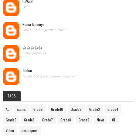
DaValet
"fr"
Numa Amaniya
"does it have grade 6 tute"
👍👍👍👍👍
"👍👍👍👍👍👍"
Jabbar
"பகுதி 2 பெற்றுக் கொள்ள முடியுமா?"
TAGS
AL
Exams
Grade1
Grade10
Grade2
Grade3
Grade4
Grade5
Grade6
Grade7
Grade8
Grade9
News
OL
Video
pastpapers