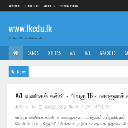
ADVERTISE
CONTACT US
ABOUT US
PRIVACY POLICY
www.lkedu.lk
Online Study Materials
GAMES
OTHERS
A/L
O/L
GRADE 10
G
News
A/L வணிகக் கல்வி - அலகு 16 - மகாஜனக் க
Thiraddu
May 22, 2020
AL
,
AL_BS
,
ALTM_BS
உயர்தர வணிகக் கல்வி மாணவருக்காக மகாஜனக் கல்லூரியால்
வெளியிடப்பட்ட தேர்ச்சி 16 க்கான குறிப்புக்களும் கடந்தகால