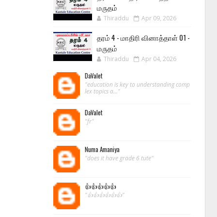
மருதம்
Thiraddu
Apr 09, 2026
தரம் 4 - மாதிரி வினாத்தாள் 01 -
மருதம்
Thiraddu
Apr 04, 2026
DaValet
"education is key to understanding comp
lex topics a..."
DaValet
"fr"
Numa Amaniya
"does it have grade 6 tute"
👍👍👍👍👍
"👍👍👍👍👍👍"