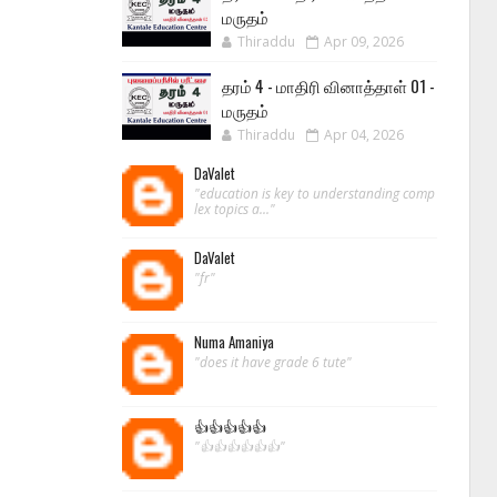
மருதம்
Thiraddu
Apr 09, 2026
தரம் 4 - மாதிரி வினாத்தாள் 01 -
மருதம்
Thiraddu
Apr 04, 2026
DaValet
"education is key to understanding comp
lex topics a..."
DaValet
"fr"
Numa Amaniya
"does it have grade 6 tute"
👍👍👍👍👍
"👍👍👍👍👍👍"