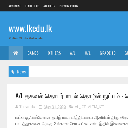
ADVERTISE
CONTACT US
ABOUT US
PRIVACY POLICY
www.lkedu.lk
Online Study Materials
GAMES
OTHERS
A/L
O/L
GRADE 10
G
News
A/L தகவல் தொடர்பாடல் தொழில் நுட்பம் - 
Thiraddu
May 31, 2020
AL_ICT
,
ALTM_ICT
மட்/ககு/பால்சேனை தமிழ் மகா வித்தியாலய ஆசிரியர் திரு சுரே
பாடத்துக்கான அலகு 2 க்கான செயலட்டைகள் இதில் இணைக்கப