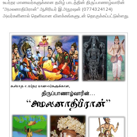
உயர்தர மாணவர்களுக்கான தமிழ் பாடத்தின் திருப்பாணாழ்வாரின்
“அமலனாதிபிரான்” ஆசிரியர் இ.அநூஷன் (0774324124)
அவர்களினால் தெளிவான விளக்கங்களுடன் தொகுக்கப்பட்டுள்ளது.