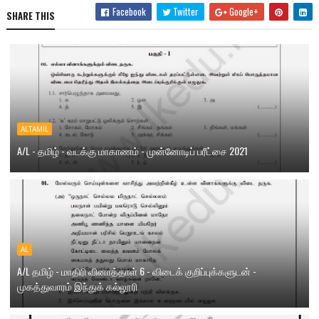
Facebook
Twitter
Google+
SHARE THIS
ALTAMIL
A/L - தமிழ் - வடக்கு மாகாணம் - முன்னோடிப் பரீட்சை 2021
AL
A/L தமிழ் - மாதிரி வினாத்தாள் 6 - விடைக் குறிப்புக்களுடன் -
முகத்துவாரம் இந்துக் கல்லூரி