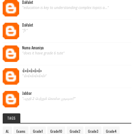
DaValet
"education is key to understanding complex topics a..."
DaValet
"fr"
Numa Amaniya
"does it have grade 6 tute"
👍👍👍👍👍
"👍👍👍👍👍👍"
Jabbar
"பகுதி 2 பெற்றுக் கொள்ள முடியுமா?"
TAGS
AL
Exams
Grade1
Grade10
Grade2
Grade3
Grade4