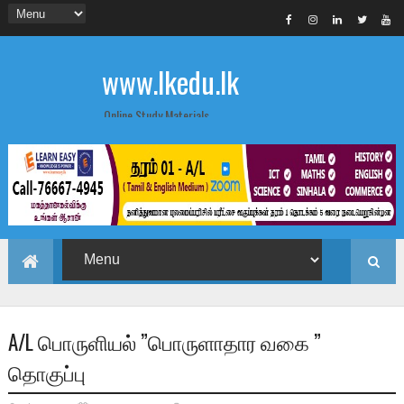
www.lkedu.lk
Online Study Materials
A/L பொருளியல் ”பொருளாதார வகை ”
தொகுப்பு