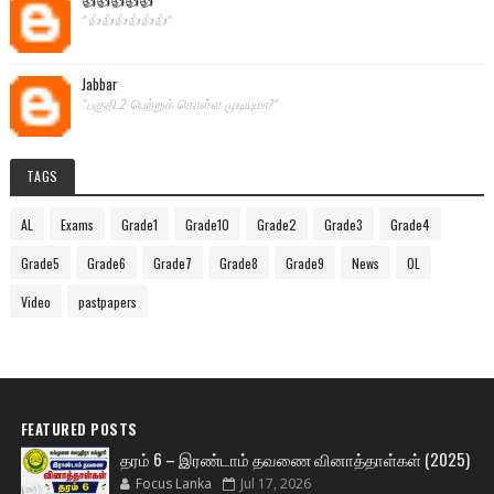
"👍👍👍👍👍👍"
Jabbar
"பகுதி 2 பெற்றுக் கொள்ள முடியுமா?"
TAGS
AL
Exams
Grade1
Grade10
Grade2
Grade3
Grade4
Grade5
Grade6
Grade7
Grade8
Grade9
News
OL
Video
pastpapers
FEATURED POSTS
தரம் 6 – இரண்டாம் தவணை வினாத்தாள்கள் (2025)
Focus Lanka
Jul 17, 2026