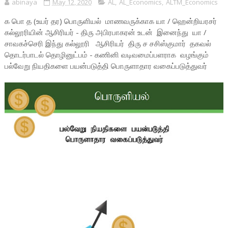
abinaya
May 12, 2020
AL
,
AL_Economics
,
ALTM_Economics
க பொ த (உயர் தர) பொருளியல் மாணவருக்காக யா / ஹென்றியரசர்
கல்லூரியின் ஆசிரியர் - திரு அபிரபாகரன் உடன் இனைந்து யா /
சாவகச்செரி இந்து கல்லூரி ஆசிரியர் திரு ச சசிஸ்குமார் தகவல்
தொடர்பாடல் தொழினுட்பம் - கணினி வடிவமைப்பளராக வழங்கும்
பல்வேறு நியதிகளை பயன்படுத்தி பொருளாதார வகைப்படுத்துவர்