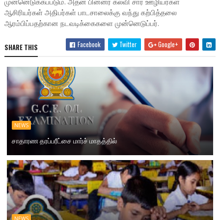
முன்னெடுக்கப்படும். அதன் பின்னர் கல்வி சார ஊழியர்கள்
ஆசிரியர்கள் அதிபர்கள் பாடசாலைக்கு வந்து கற்பித்தலை
ஆரம்பிப்பதற்கான நடவடிக்கைகளை முன்னெடுப்பர்.
Facebook
Twitter
Google+
SHARE THIS
NEWS
சாதாரண தரப்பரீட்சை மார்ச் மாதத்தில்
NEWS