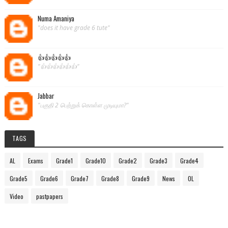
Numa Amaniya
"does it have grade 6 tute"
👍👍👍👍👍
"👍👍👍👍👍👍"
Jabbar
"பகுதி 2 பெற்றுக் கொள்ள முடியுமா?"
TAGS
AL
Exams
Grade1
Grade10
Grade2
Grade3
Grade4
Grade5
Grade6
Grade7
Grade8
Grade9
News
OL
Video
pastpapers