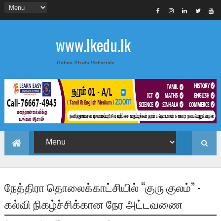
www.lkedu.lk
Online Study Materials
நேத்திரா தொலைக்காட்சியில் “குரு குலம்” -
கல்வி நிகழ்ச்சிக்கான நேர அட்டவணை