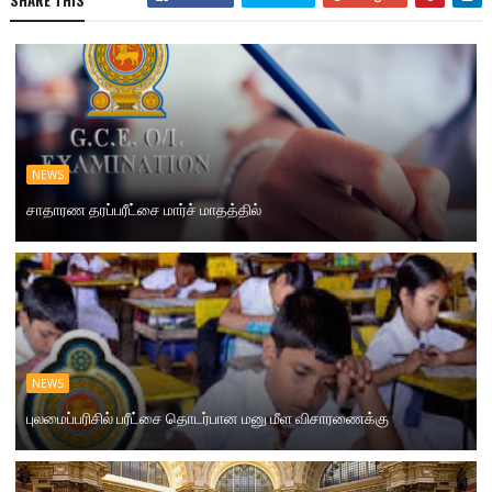
SHARE THIS
NEWS
சாதாரண தரப்பரீட்சை மார்ச் மாதத்தில்
NEWS
புலமைப்பரிசில் பரீட்சை தொடர்பான மனு மீள விசாரணைக்கு