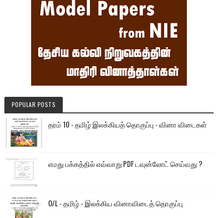
POPULAR POSTS
தரம் 10 - தமிழ் இலக்கியத் தொகுப்பு - வினா விடைகள்
எமது பக்கத்தில் எவ்வாறு PDF டவுன்லோட் செய்வது ?
O/L - தமிழ் - இலக்கிய வினாவிடைத் தொகுப்பு