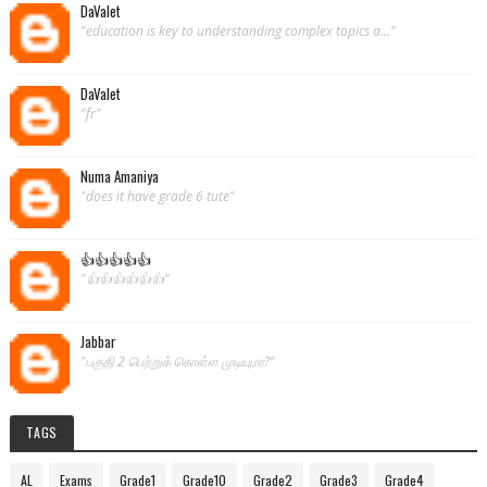
DaValet
"education is key to understanding complex topics a..."
DaValet
"fr"
Numa Amaniya
"does it have grade 6 tute"
👍👍👍👍👍
"👍👍👍👍👍👍"
Jabbar
"பகுதி 2 பெற்றுக் கொள்ள முடியுமா?"
TAGS
AL
Exams
Grade1
Grade10
Grade2
Grade3
Grade4