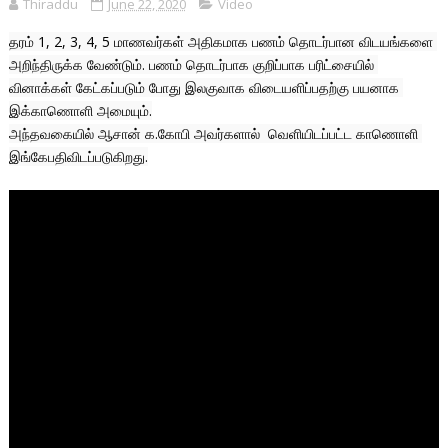
Thiraddu
June 22, 2020
Video
தரம் 1, 2, 3, 4, 5 மாணவர்கள் அதிகமாக பணம் தொடர்பான விடயங்களை 
அறிந்திருக்க வேண்டும். பணம் தொடர்பாக குறிப்பாக பரிட்சையில் 
வினாக்கள் கேட்கப்படும் போது இலகுவாக விடையளிப்பதற்கு பயனாக 
இக்காணொளி அமையும்.
அந்தவகையில் ஆசான் க.கோபி அவர்களால்  வெளியிடப்பட்ட காணொளி 
இங்கேபதிவிடப்படுகிறது.