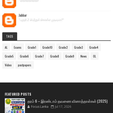
"👍👍👍👍👍👍"
Jabbar
"பகுதி 2 பெற்றுக் கொள்ள முடியுமா?"
TAGS
AL
Exams
Grade1
Grade10
Grade2
Grade3
Grade4
Grade5
Grade6
Grade7
Grade8
Grade9
News
OL
Video
pastpapers
FEATURED POSTS
தரம் 6 – இரண்டாம் தவணை வினாத்தாள்கள் (2025)
Focus Lanka
Jul 17, 2026