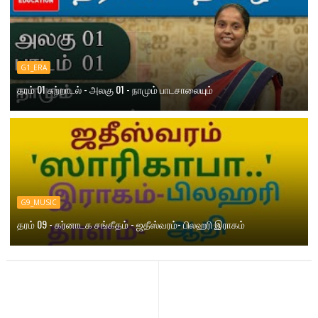
G1_ERA
தரம் 01 சுற்றாடல் - அலகு 01 - நாமும் பாடசாலையும்
G9_MUSIC
தரம் 09 - கர்னாடக சங்கீதம் - ஜதீஸ்வரம்- பிலஹரி இராகம்