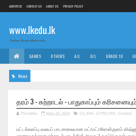
ADVERTISE
CONTACT US
ABOUT US
PRIVACY POLICY
www.lkedu.lk
Online Study Materials
GAMES
OTHERS
A/L
O/L
GRADE 10
G
News
தரம் 3 - சுற்றாடல் - பாதுகாப்பும் கரிசனையும
Thiraddu
May 20, 2024
G3_ERA
,
G3TM_ERA
,
Grade3
மட்டக்களப்பு வலயப் பாடசாலையான மட்/மட்/கிரான்குளம் விஷ்ணு
மாணவருக்கான சுற்றாடல் பாடத்தின் அலகு 7 கருப்பொருள் பாதுகா