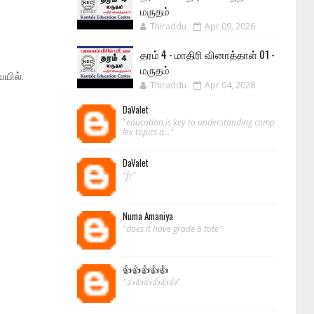
மருதம்
Thiraddu
Apr 09, 2026
தரம் 4 - மாதிரி வினாத்தாள் 01 -
மருதம்
ையில்.
Thiraddu
Apr 04, 2026
DaValet
"education is key to understanding comp
lex topics a..."
DaValet
"fr"
Numa Amaniya
"does it have grade 6 tute"
👍👍👍👍👍
"👍👍👍👍👍👍"