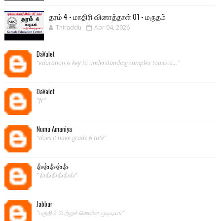
தரம் 4 - மாதிரி வினாத்தாள் 01 - மருதம்
Thiraddu
Apr 04, 2026
DaValet
"education is key to understanding complex topics a..."
DaValet
"fr"
Numa Amaniya
"does it have grade 6 tute"
👍👍👍👍👍
"👍👍👍👍👍👍"
Jabbar
"பகுதி 2 பெற்றுக் கொள்ள முடியுமா?"