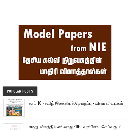
POPULAR POSTS
தரம் 10 - தமிழ் இலக்கியத் தொகுப்பு - வினா விடைகள்
எமது பக்கத்தில் எவ்வாறு PDF டவுன்லோட் செய்வது ?