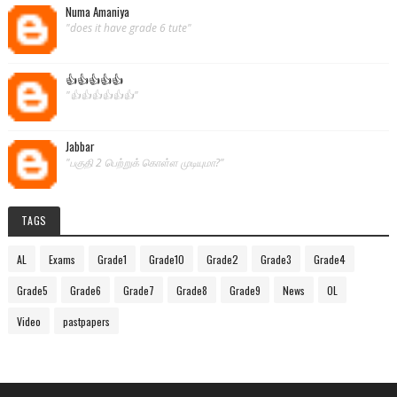
Numa Amaniya
"does it have grade 6 tute"
👍👍👍👍👍
"👍👍👍👍👍👍"
Jabbar
"பகுதி 2 பெற்றுக் கொள்ள முடியுமா?"
TAGS
AL
Exams
Grade1
Grade10
Grade2
Grade3
Grade4
Grade5
Grade6
Grade7
Grade8
Grade9
News
OL
Video
pastpapers