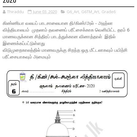
Thiraddu
June 03, 2020
G6_Art
,
G6TM_Art
,
Grade6
கிண்ணியா வலயப் பாடசாலையான தி/கிண்/அல் - அஹ்லா
வித்தியாலயம் முதலாம் தவணைப் பரீட்சைக்காக வெளியிட்ட தரம் 6
மாணவருக்கான சித்திரப் பாடத்துக்கான வினாத்தாள் இதில்
இணைக்கப்பட்டுள்ளது
விடுமுறைகாலத்தில் மாணவருக்கு சிறந்த ஒரு மீட்டலாகவும் பயிற்சி
பரீட்சையாகவும் அமையும்