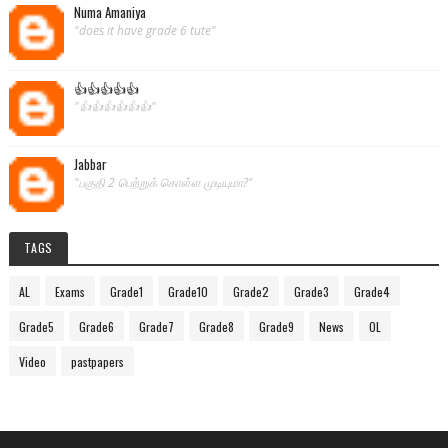
Numa Amaniya
"does it have grade 6 tute"
👍👍👍👍👍
"👍👍👍👍👍👍"
Jabbar
"பகுதி 2 பெற்றுக் கொள்ள முடியுமா?"
TAGS
AL
Exams
Grade1
Grade10
Grade2
Grade3
Grade4
Grade5
Grade6
Grade7
Grade8
Grade9
News
OL
Video
pastpapers