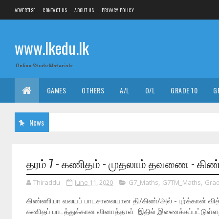
ADVERTISE
CONTACT US
ABOUT US
PRIVACY POLICY
www.lkedu.lk
Online Study Materials
GAMES
OTHERS
A/L
O/L
GRADE 10
G
News
தரம் 7 - கணிதம் - முதலாம் தவணை - கிண்ண
Thiraddu
June 11, 2020
G7_Maths
,
G7TM_Maths
,
Gra
கிண்ணியா வலயப் பாடசாலையான தி/கிண்/அல் - புர்க்கான் வ
கணிதப் பாடத்துக்கான வினாத்தாள் இதில் இணைக்கப்பட்டுள்ள