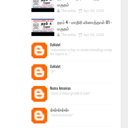
மருதம்
Thiraddu
Apr 09, 2026
தரம் 4 - மாதிரி வினாத்தாள் 01 -
மருதம்
Thiraddu
Apr 04, 2026
DaValet
"education is key to understanding comp
lex topics a..."
DaValet
"fr"
Numa Amaniya
"does it have grade 6 tute"
👍👍👍👍👍
"👍👍👍👍👍👍"