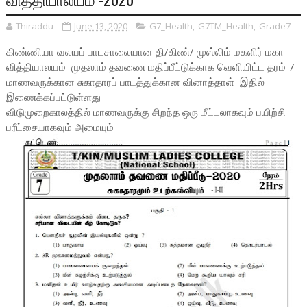
Thiraddu
June 13, 2020
G7_Health
,
G7TM_Health
,
Grade7
கிண்ணியா வலயப் பாடசாலையான தி/கிண்/ முஸ்லிம் மகளிர் மகா
வித்தியாலயம் முதலாம் தவணை மதிப்பீட்டுக்காக வெளியிட்ட தரம் 7
மாணவருக்கான சுகாதாரப் பாடத்துக்கான வினாத்தாள் இதில்
இணைக்கப்பட்டுள்ளது
விடுமுறைகாலத்தில் மாணவருக்கு சிறந்த ஒரு மீட்டலாகவும் பயிற்சி
பரீட்சையாகவும் அமையும்