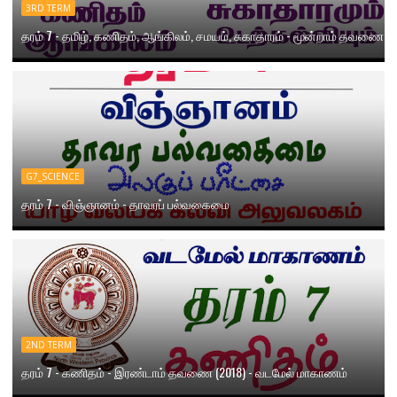
3RD TERM
தரம் 7 - தமிழ், கணிதம், ஆங்கிலம், சமயம், சுகாதாரம் - மூன்றாம் தவணை
G7_SCIENCE
தரம் 7 - விஞ்ஞானம் - தாவரப் பல்வகைமை
2ND TERM
தரம் 7 - கணிதம் - இரண்டாம் தவணை (2018) - வடமேல் மாகாணம்