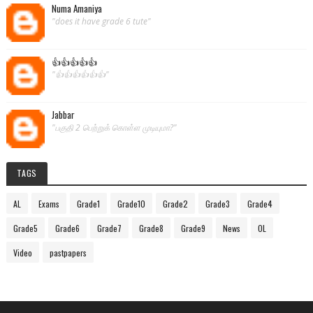
Numa Amaniya
"does it have grade 6 tute"
👍👍👍👍👍
"👍👍👍👍👍👍"
Jabbar
"பகுதி 2 பெற்றுக் கொள்ள முடியுமா?"
TAGS
AL
Exams
Grade1
Grade10
Grade2
Grade3
Grade4
Grade5
Grade6
Grade7
Grade8
Grade9
News
OL
Video
pastpapers