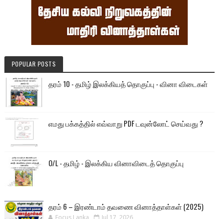
POPULAR POSTS
தரம் 10 - தமிழ் இலக்கியத் தொகுப்பு - வினா விடைகள்
எமது பக்கத்தில் எவ்வாறு PDF டவுன்லோட் செய்வது ?
O/L - தமிழ் - இலக்கிய வினாவிடைத் தொகுப்பு
தரம் 6 – இரண்டாம் தவணை வினாத்தாள்கள் (2025)
Focus Lanka
Jul 17, 2026