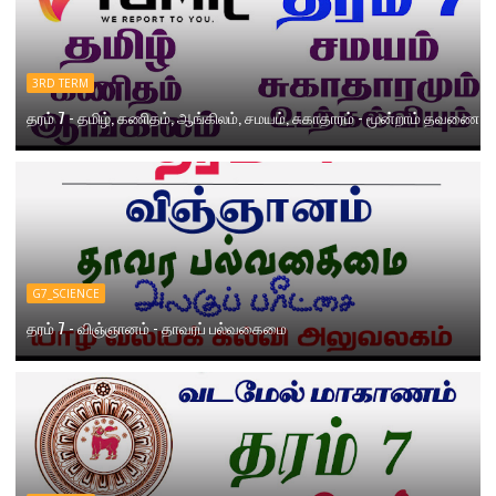
3RD TERM
தரம் 7 - தமிழ், கணிதம், ஆங்கிலம், சமயம், சுகாதாரம் - மூன்றாம் தவணை
G7_SCIENCE
தரம் 7 - விஞ்ஞானம் - தாவரப் பல்வகைமை