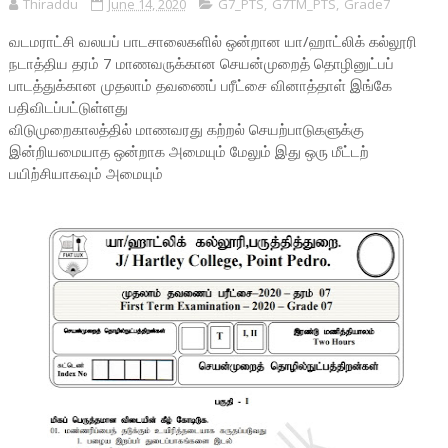
Thiraddu
June 14, 2020
G7_PTS
,
G7TM_PTS
,
Grade7
வடமராட்சி வலயப் பாடசாலைகளில் ஒன்றான யா/ஹாட்லிக் கல்லூரி
நடாத்திய தரம் 7 மாணவருக்கான செயன்முறைத் தொழினுட்பப்
பாடத்துக்கான முதலாம் தவணைப் பரீட்சை வினாத்தாள் இங்கே
பதிவிடப்பட்டுள்ளது
விடுமுறைகாலத்தில் மாணவரது கற்றல் செயற்பாடுகளுக்கு
இன்றியமையாத ஒன்றாக அமையும் மேலும் இது ஒரு மீட்டற்
பயிற்சியாகவும் அமையும்