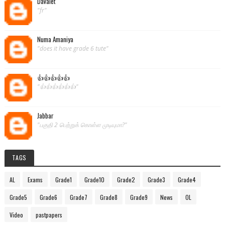
DaValet
"fr"
Numa Amaniya
"does it have grade 6 tute"
👍👍👍👍👍
"👍👍👍👍👍👍"
Jabbar
"பகுதி 2 பெற்றுக் கொள்ள முடியுமா?"
TAGS
AL
Exams
Grade1
Grade10
Grade2
Grade3
Grade4
Grade5
Grade6
Grade7
Grade8
Grade9
News
OL
Video
pastpapers