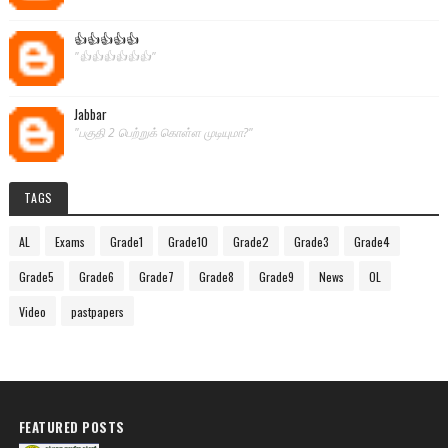
👍👍👍👍👍
"👍👍👍👍👍👍"
Jabbar
"பகுதி 2 பெற்றுக் கொள்ள முடியுமா?"
TAGS
AL
Exams
Grade1
Grade10
Grade2
Grade3
Grade4
Grade5
Grade6
Grade7
Grade8
Grade9
News
OL
Video
pastpapers
FEATURED POSTS