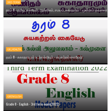
3RD TERM
தரம் 8 - தமிழ், கணிதம், ஆங்கிலம், சமயம், சுகாதாரம் - மூன்றாம் தவணை
G8_HEALTH
தரம் 8 - சுகாதாரமும் உடற்கல்வியும் - சுயகற்றல் கையேடு
G8ENGLISH
Grade 8 - English - 3rd term exam(2022)