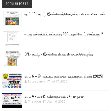
POPULAR POSTS
தரம் 10 - தமிழ் இலக்கியத் தொகுப்பு - வினா விடைகள்
எமது பக்கத்தில் எவ்வாறு PDF டவுன்லோட் செய்வது ?
O/L - தமிழ் - இலக்கிய வினாவிடைத் தொகுப்பு
தரம் 6 – இரண்டாம் தவணை வினாத்தாள்கள் (2025)
Focus Lanka
Jul 17, 2026
தரம் 4 - மாதிரி வினாத்தாள் 04 - மருதம்
Thiraddu
Apr 16, 2026