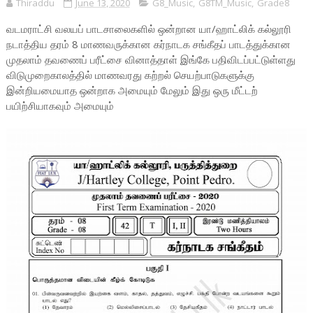
Thiraddu
June 13, 2020
G8_Music
,
G8TM_Music
,
Grade8
வடமராட்சி வலயப் பாடசாலைகளில் ஒன்றான யா/ஹாட்லிக் கல்லூரி
நடாத்திய தரம் 8 மாணவருக்கான கர்நாடக சங்கீதப் பாடத்துக்கான
முதலாம் தவணைப் பரீட்சை வினாத்தாள் இங்கே பதிவிடப்பட்டுள்ளது
விடுமுறைகாலத்தில் மாணவரது கற்றல் செயற்பாடுகளுக்கு
இன்றியமையாத ஒன்றாக அமையும் மேலும் இது ஒரு மீட்டற்
பயிற்சியாகவும் அமையும்