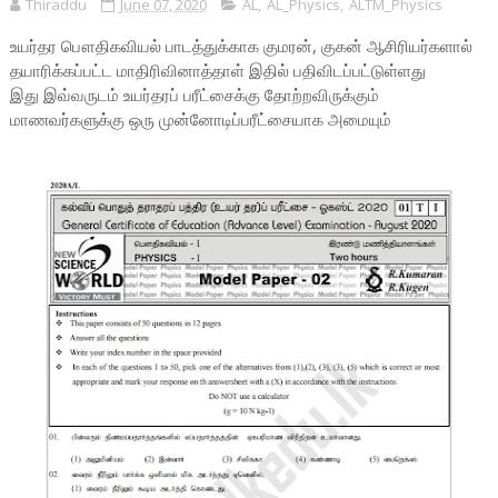
Thiraddu
June 07, 2020
AL
,
AL_Physics
,
ALTM_Physics
உயர்தர பௌதிகவியல் பாடத்துக்காக குமரன், குகன் ஆசிரியர்களால்
தயாரிக்கப்பட்ட மாதிரிவினாத்தாள் இதில் பதிவிடப்பட்டுள்ளது
இது இவ்வருடம் உயர்தரப் பரீட்சைக்கு தோற்றவிருக்கும்
மாணவர்களுக்கு ஒரு முன்னோடிப்பரீட்சையாக அமையும்