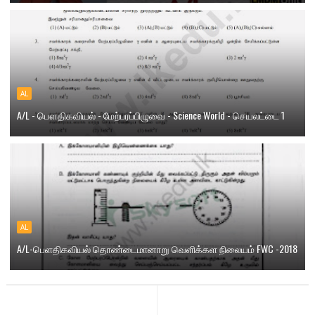
AL
A/L - பௌதிகவியல் - மேற்பரப்பிழுவை - Science World - செயலட்டை 1
AL
A/L-பெளதிகவியல் தொண்டைமானாறு வெளிக்கள நிலையம் FWC -2018