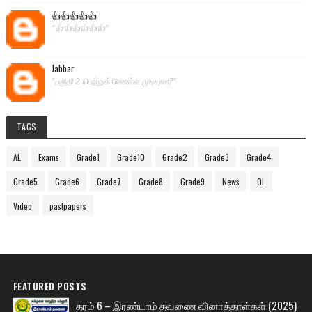
👍👍👍👍👍
"👍👍👍👍👍👍"
Jabbar
"பகுதி 2 பெற்றுக் கொள்ள முடியுமா?"
TAGS
AL
Exams
Grade1
Grade10
Grade2
Grade3
Grade4
Grade5
Grade6
Grade7
Grade8
Grade9
News
OL
Video
pastpapers
FEATURED POSTS
தரம் 6 – இரண்டாம் தவணை வினாத்தாள்கள் (2025)