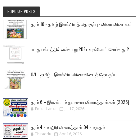
POPULAR POSTS
தரம் 10 - தமிழ் இலக்கியத் தொகுப்பு - வினா விடைகள்
எமது பக்கத்தில் எவ்வாறு PDF டவுன்லோட் செய்வது ?
O/L - தமிழ் - இலக்கிய வினாவிடைத் தொகுப்பு
தரம் 6 – இரண்டாம் தவணை வினாத்தாள்கள் (2025)
Focus Lanka
Jul 17, 2026
தரம் 4 - மாதிரி வினாத்தாள் 04 - மருதம்
Thiraddu
Apr 16, 2026