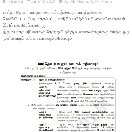
Thiraddu
June 18, 2020
AL
,
AL_Media
,
ALTM_Media
உயர்தர தொடர்பாடலும் ஊடகக்கற்கையும் பாடத்துக்காக
வெளியிடப்பட்டு நடாத்தப்பட்ட மாதிரிப் பயிற்சிப் பரீட்சை வினாத்தாள்
இதில் பதிவிடப்படுகிறது
இது உயர்தர பரீட்சைக்கு தோற்றவிருக்கும் மாணவர்களுக்கு சிறந்த ஒரு
முன்னோடிப் பரீட்சையாகவும் அமையும்