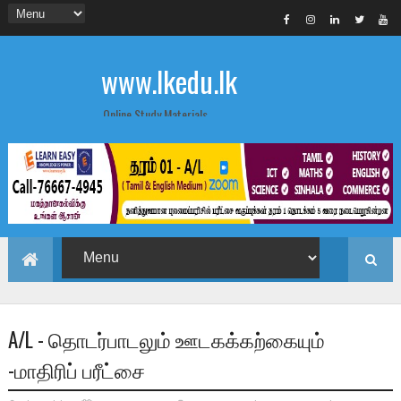
www.lkedu.lk
Online Study Materials
A/L - தொடர்பாடலும் ஊடகக்கற்கையும்
-மாதிரிப் பரீட்சை