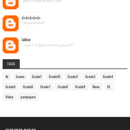
"does it have grade 6 tute"
👍👍👍👍👍
"👍👍👍👍👍👍"
Jabbar
"பகுதி 2 பெற்றுக் கொள்ள முடியுமா?"
TAGS
AL
Exams
Grade1
Grade10
Grade2
Grade3
Grade4
Grade5
Grade6
Grade7
Grade8
Grade9
News
OL
Video
pastpapers