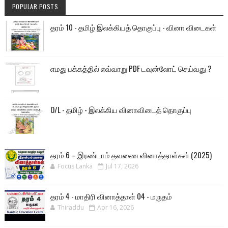
POPULAR POSTS
தரம் 10 - தமிழ் இலக்கியத் தொகுப்பு - வினா விடைகள்
எமது பக்கத்தில் எவ்வாறு PDF டவுன்லோட் செய்வது ?
O/L - தமிழ் - இலக்கிய வினாவிடைத் தொகுப்பு
தரம் 6 – இரண்டாம் தவணை வினாத்தாள்கள் (2025)
Focus Lanka
Jul 17, 2026
தரம் 4 - மாதிரி வினாத்தாள் 04 - மருதம்
Thiraddu
Apr 16, 2026