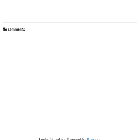
No comments
Lanka Education. Powered by
Blogger
.