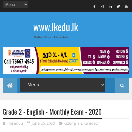
www.lkedu.lk
Online Study Materials
Grade 2 - English - Monthly Exam - 2020
Thiraddu
June 26, 2020
G2English
,
Grade2