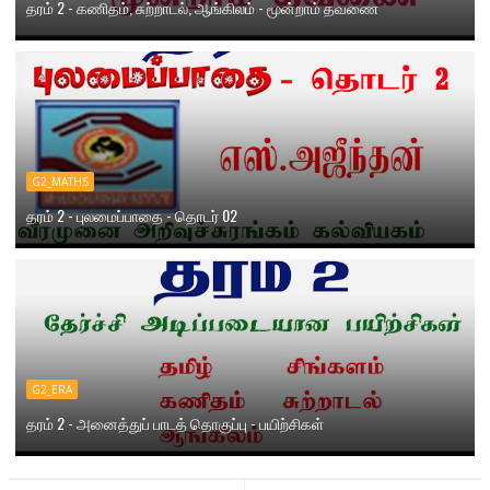
தரம் 2 - கணிதம், சுற்றாடல், ஆங்கிலம் - மூன்றாம் தவணை
G2_MATHS
தரம் 2 - புலமைப்பாதை - தொடர் 02
G2_ERA
தரம் 2 - அனைத்துப் பாடத் தொகுப்பு - பயிற்சிகள்