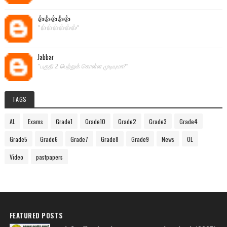
👍👍👍👍👍
"👍👍👍👍👍👍"
Jabbar
"பகுதி 2 பெற்றுக் கொள்ள முடியுமா?"
TAGS
AL
Exams
Grade1
Grade10
Grade2
Grade3
Grade4
Grade5
Grade6
Grade7
Grade8
Grade9
News
OL
Video
pastpapers
FEATURED POSTS