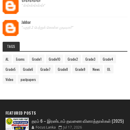
"👍👍👍👍👍👍"
Jabbar
"பகுதி 2 பெற்றுக் கொள்ள முடியுமா?"
TAGS
AL
Exams
Grade1
Grade10
Grade2
Grade3
Grade4
Grade5
Grade6
Grade7
Grade8
Grade9
News
OL
Video
pastpapers
FEATURED POSTS
தரம் 6 – இரண்டாம் தவணை வினாத்தாள்கள் (2025)
Focus Lanka
Jul 17, 2026