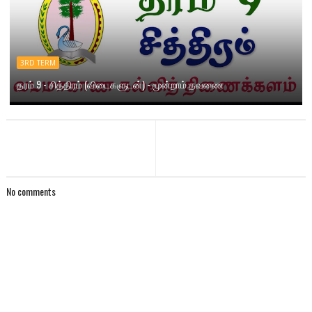
3RD TERM
தரம் 9 - சித்திரம் (விடைகளுடன்) - மூன்றாம் தவணை
No comments