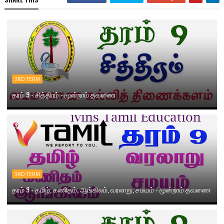
3RD TERM
தரம் 9 - சித்திரம் - மூன்றாம் தவணை
3RD TERM
தரம் 9 - தமிழ், கணிதம், ஆங்கிலம், வரலாறு, சமயம் - மூன்றாம் தவணை