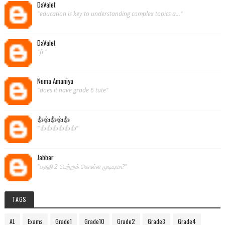
DaValet
"education is key to understanding complex topics a..."
DaValet
"fr"
Numa Amaniya
"does it have grade 6 tute"
👍👍👍👍👍
"👍👍👍👍👍👍"
Jabbar
"பகுதி 2 பெற்றுக் கொள்ள முடியுமா?"
TAGS
AL
Exams
Grade1
Grade10
Grade2
Grade3
Grade4