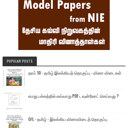
POPULAR POSTS
தரம் 10 - தமிழ் இலக்கியத் தொகுப்பு - வினா விடைகள்
எமது பக்கத்தில் எவ்வாறு PDF டவுன்லோட் செய்வது ?
O/L - தமிழ் - இலக்கிய வினாவிடைத் தொகுப்பு