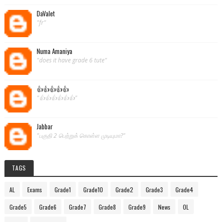
DaValet
"fr"
Numa Amaniya
"does it have grade 6 tute"
👍👍👍👍👍
"👍👍👍👍👍👍"
Jabbar
"பகுதி 2 பெற்றுக் கொள்ள முடியுமா?"
TAGS
AL
Exams
Grade1
Grade10
Grade2
Grade3
Grade4
Grade5
Grade6
Grade7
Grade8
Grade9
News
OL