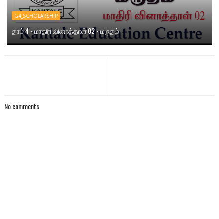
G4_SCHOLARSHIP
தரம் 4 - மாதிரி வினாத்தாள் 02 - மருதம்
No comments