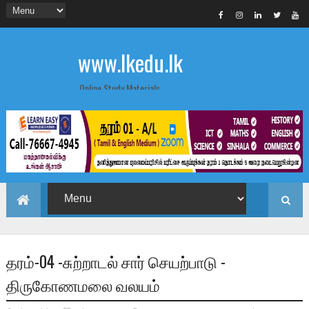
www.lkedu.lk
Online Study Materials
தரம்-04 -சுற்றாடல் சார் செயற்பாடு -
திருகோணமலை வலயம்