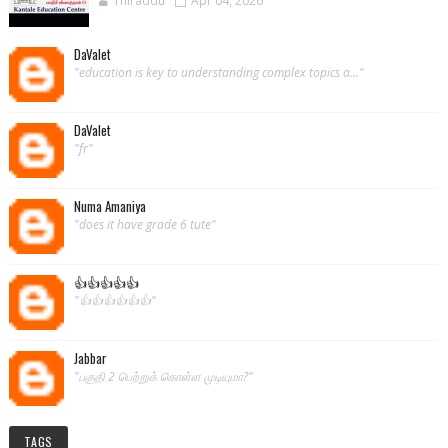
Thiraddu
Apr 04, 2026
DaValet
"education is key to understanding complex topics a..."
DaValet
"fr"
Numa Amaniya
"does it have grade 6 tute"
👍👍👍👍👍
"👍👍👍👍👍👍"
Jabbar
"பகுதி 2 பெற்றுக் கொள்ள முடியுமா?"
TAGS