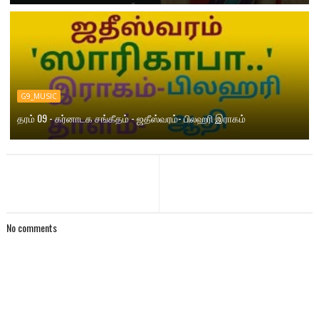
G9_MUSIC
தரம் 09 - கர்னாடக சங்கீதம் - ஜதீஸ்வரம்- பிலஹரி இராகம்
No comments