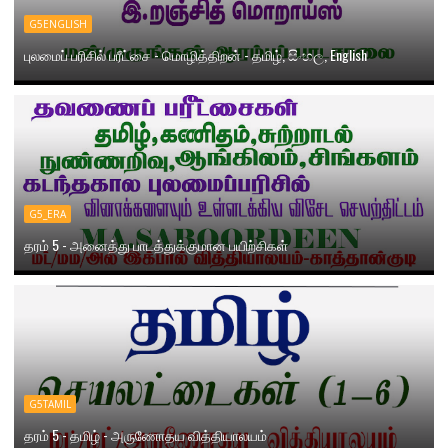
G5ENGLISH
புலமைப் பரிசில் பரீட்சை - மொழித்திறன் - தமிழ், සිංහල, English
G5_ERA
தரம் 5 - அனைத்து பாடத்துக்குமான பயிற்சிகள்
G5TAMIL
தரம் 5 - தமிழ் - அருணோதய வித்தியாலயம்