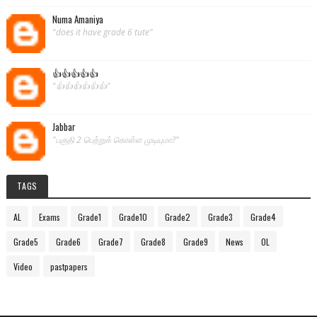
Numa Amaniya
"does it have grade 6 tute"
👍👍👍👍👍
"👍👍👍👍👍👍"
Jabbar
"பகுதி 2 பெற்றுக் கொள்ள முடியுமா?"
TAGS
AL
Exams
Grade1
Grade10
Grade2
Grade3
Grade4
Grade5
Grade6
Grade7
Grade8
Grade9
News
OL
Video
pastpapers