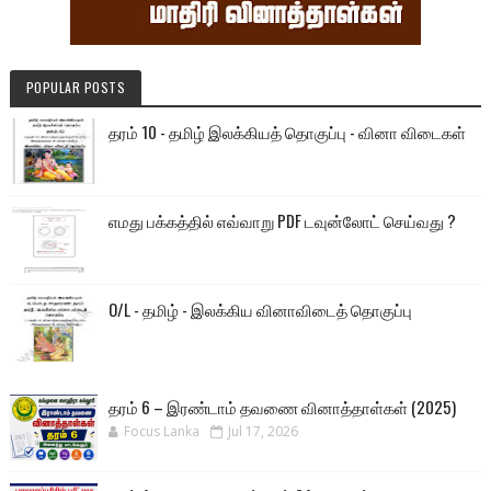
POPULAR POSTS
தரம் 10 - தமிழ் இலக்கியத் தொகுப்பு - வினா விடைகள்
எமது பக்கத்தில் எவ்வாறு PDF டவுன்லோட் செய்வது ?
O/L - தமிழ் - இலக்கிய வினாவிடைத் தொகுப்பு
தரம் 6 – இரண்டாம் தவணை வினாத்தாள்கள் (2025)
Focus Lanka
Jul 17, 2026