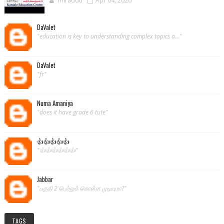
Thiraddu
Apr 04, 2026
DaValet
"education is key to understanding complex topics a..."
DaValet
"fr"
Numa Amaniya
"does it have grade 6 tute"
👍👍👍👍👍
"👍👍👍👍👍👍"
Jabbar
"பகுதி 2 பெற்றுக் கொள்ள முடியுமா?"
TAGS