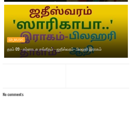
G9_MUSIC
தரம் 09 - கர்னாடக சங்கீதம் - ஜதீஸ்வரம்- பிலஹரி இராகம்
No comments