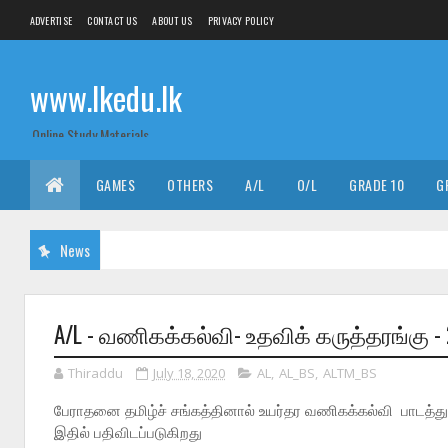
ADVERTISE
CONTACT US
ABOUT US
PRIVACY POLICY
www.lkedu.lk
Online Study Materials
GAMES
OTHERS
A/L
O/L
GRADE 10
G
News
A/L - வணிகக்கல்வி- உதவிக் கருத்தரங்கு 
Thiraddu
July 18, 2020
AL
,
AL_BS
,
ALTM_BS
பேராதனை தமிழ்ச் சங்கத்தினால் உயர்தர வணிகக்கல்வி பாடத்துக
இதில் பதிவிடப்படுகிறது