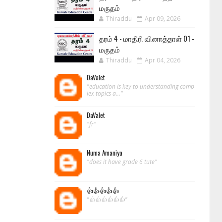
மருதம்
Thiraddu
Apr 09, 2026
தரம் 4 - மாதிரி வினாத்தாள் 01 -
மருதம்
Thiraddu
Apr 04, 2026
DaValet
"education is key to understanding comp
lex topics a..."
DaValet
"fr"
Numa Amaniya
"does it have grade 6 tute"
👍👍👍👍👍
"👍👍👍👍👍👍"