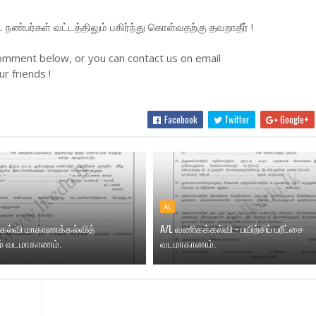
்பர்கள் வட்டத்திலும் பகிர்ந்து கொள்வதற்கு தவறாதீர் !
omment below, or you can contact us on email
r friends !
Facebook
Twitter
Google+
AL
கல்வி மாகாணக்கல்வித்
A/L வணிகக்கல்வி - பயிற்சிப் பரீட்சை
் வடமாகாணம்.
வடமாகாணம்.