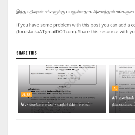
இந்த பதிவுகள் உங்களுக்கு பயனுள்ளதாக அமைந்தால் உங்களுடை நண
If you have some problem with this post you can add a c
(focuslankaATgmailDOTcom). Share this resource with you
SHARE THIS
AL
AL_BS
A/L-வணிகக் 
A/L - வணிகக்கல்வி - மாதிரி வினாத்தாள்
திணைக்களம