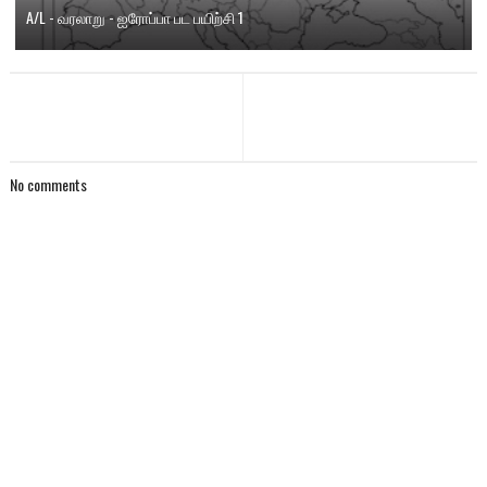
A/L - வரலாறு - ஐரோப்பா பட பயிற்சி 1
No comments