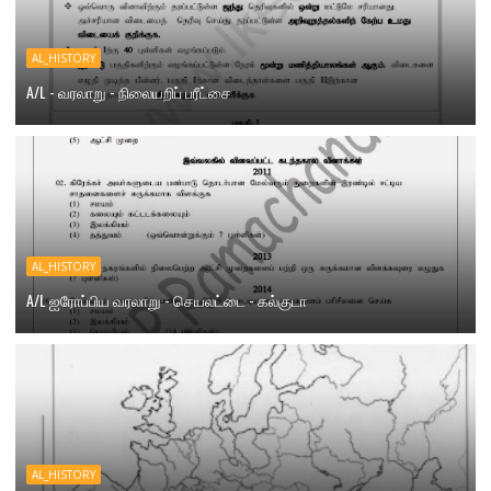
AL_HISTORY
A/L - வரலாறு - நிலையறிப் பரீட்சை
AL_HISTORY
A/L ஐரோப்பிய வரலாறு - செயலட்டை - கல்குடா
AL_HISTORY