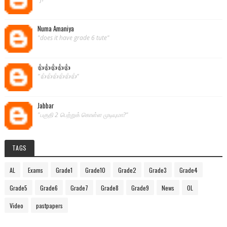
Numa Amaniya
"does it have grade 6 tute"
👍👍👍👍👍
"👍👍👍👍👍👍"
Jabbar
"பகுதி 2 பெற்றுக் கொள்ள முடியுமா?"
TAGS
AL
Exams
Grade1
Grade10
Grade2
Grade3
Grade4
Grade5
Grade6
Grade7
Grade8
Grade9
News
OL
Video
pastpapers