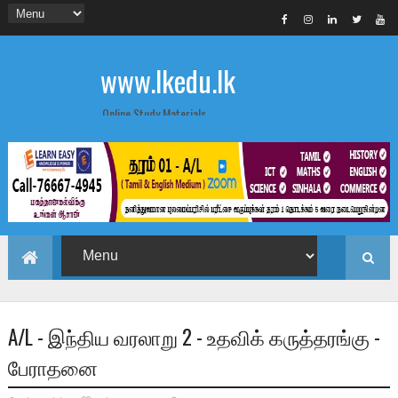
www.lkedu.lk
Online Study Materials
A/L - இந்திய வரலாறு 2 - உதவிக் கருத்தரங்கு -
பேராதனை