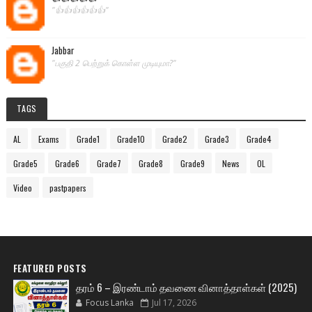
"👍👍👍👍👍👍"
Jabbar
"பகுதி 2 பெற்றுக் கொள்ள முடியுமா?"
TAGS
AL
Exams
Grade1
Grade10
Grade2
Grade3
Grade4
Grade5
Grade6
Grade7
Grade8
Grade9
News
OL
Video
pastpapers
FEATURED POSTS
தரம் 6 – இரண்டாம் தவணை வினாத்தாள்கள் (2025)
Focus Lanka
Jul 17, 2026