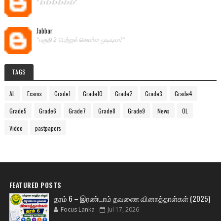
"👍👍👍👍👍👍"
Jabbar
"பகுதி 2 பெற்றுக் கொள்ள முடியுமா?"
TAGS
AL
Exams
Grade1
Grade10
Grade2
Grade3
Grade4
Grade5
Grade6
Grade7
Grade8
Grade9
News
OL
Video
pastpapers
FEATURED POSTS
தரம் 6 – இரண்டாம் தவணை வினாத்தாள்கள் (2025)
Focus Lanka
Jul 17, 2026