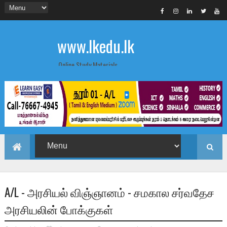
www.lkedu.lk
Online Study Materials
A/L - அரசியல் விஞ்ஞானம் - சமகால சர்வதேச
அரசியலின் போக்குகள்