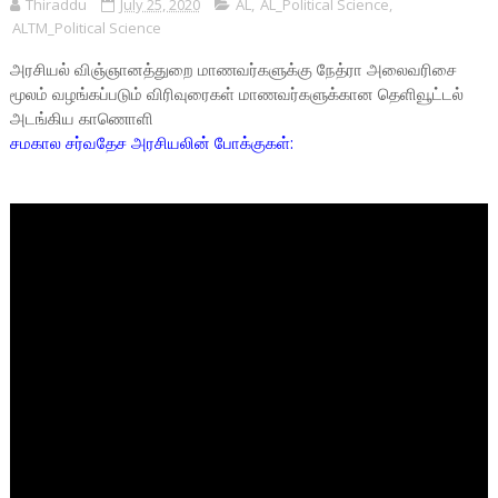
Thiraddu
July 25, 2020
AL
,
AL_Political Science
,
ALTM_Political Science
அரசியல் விஞ்ஞானத்துறை மாணவர்களுக்கு நேத்ரா அலைவரிசை
மூலம் வழங்கப்படும் விரிவுரைகள் மாணவர்களுக்கான தெளிவூட்டல்
அடங்கிய காணொளி
சமகால சர்வதேச அரசியலின் போக்குகள்
: