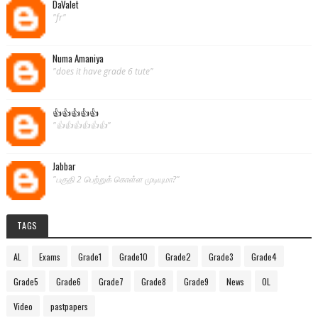
DaValet
"fr"
Numa Amaniya
"does it have grade 6 tute"
👍👍👍👍👍
"👍👍👍👍👍👍"
Jabbar
"பகுதி 2 பெற்றுக் கொள்ள முடியுமா?"
TAGS
AL
Exams
Grade1
Grade10
Grade2
Grade3
Grade4
Grade5
Grade6
Grade7
Grade8
Grade9
News
OL
Video
pastpapers