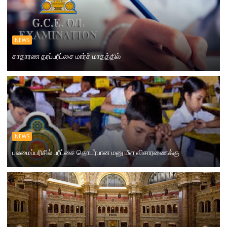
NEWS
சாதாரண தரப்பரீட்சை மார்ச் மாதத்தில்
NEWS
புலமைப்பரிசில் பரீட்சை தொடர்பான மனு மீள விசாரணைக்கு