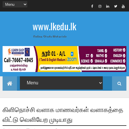
www.lkedu.lk
Online Study Materials
கிளிநொச்சி வளாக மாணவர்கள் வளாகத்தை
விட்டு வெளியேற முடியாது