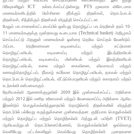
நுட்பம் மற்றும் வியாபார செயற்பாடுகள் என்பனவாகும். இவ் ஐந்து
ICT
PTS
பிரிவுகளிலும்
உள்ளடக்கப்பட்டுள்ளது.
மூலமாக விசேடமாக
,
மாணவர்களிடத்தில் பிரச்சினை தீர்க்கும் திறன்கள்
தொடர்பாடல்
,
திறன்கள்
சிந்திக்கும் திறன்கள் விருத்தி செய்யப்பட்டன.
10-
மேலும் பாடசாலைக்கட்டமைப்பில் ஒன்பது தொழிநுட்ப பாடநெறிகள் தரம்
11
Technical basket
மாணவர்களுக்கு மூன்றாவது கூடையாக (
) அறிமுகம்
செய்யப்பட்டு அதனுள் மாணவர்கள் ஒன்றை தெரிவ செய்தல் வேண்டும்.
அப்பாட நெறிகளாவன வடிவமைப்பு மற்றும் கட்டுமான
,
தொழிநுட்பவியல்
வடிவமைப்பு மற்றும் இயந்திரவியல்
,
தொழிநுட்பவியல்
வடிவமைப்பு மின்னியல் மற்றும் இலத்திரனியல்
,
,
தொழிநுட்பவியல்
கலை மற்றும் கைவினை
விவசாயம் மற்றும்
,
,
உணவுத்தொழிநுட்பம்
நீர்வாழ் உயிர்வள தொழிநுட்பவியல்
தகவல் மற்றும்
,
தொடர்பாடல் தொழிநுட்பவியல்
வீட்டுப்பொருளியல் மற்றும் சுகாதாரம் மற்றம்
உடற்கல்வி என்பனவாகும்.
2009
தேசியகல்வி ஆணைக்குழுவின்
இல் முன்வைக்கப்பட்ட அறிக்கை
2012
மற்றும்
இல் மனித உரிமைகள் மற்றும் வேலைவாய்ப்பு அறிக்கை ஆகிய
இரண்டும் பொதுக்கல்வித்துறையில் தொழில்சார் திறன்களின் விருத்தி
தொடர்பில் பல்வேறு கருத்துக்களை முன்வைத்தன. குறிப்பாக பொதுக்கல்வி
TVET
மற்றும் தொழிநுட்ப மற்றும் தொழிற்கல்வி அத்துடன் பயிற்சி (
)
,
ஆகியவற்றுடன் தொடர்பினைப்பேணல்
பொதுக்கல்வியின் ஒவ்வொரு
வெளியேறு மட்டங்களிலும் வெவ்வேறு தொழிற்கல்வி முறைகளை