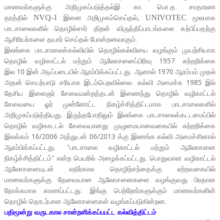
மாணவர்களுக்கு அறிமுகப்படுத்தல்இ கா. பொ.த சாதாரண
,
NVQ-1
UNIVOTEC
தரத்தில்
இனை அறிமுகம்செய்தல்
மூலமாக
பாடசாலைகளில் தொழில்சார் திறன் விருத்திப்பாடங்களை கற்பிப்பதற்கு
ஆசிரியர்களை தயார் செய்தல் போன்றனவாகும்.
இலங்கை பாடசா
லைக்கல்வியில் தொழில்கல்வியை வழங்கும் முயற்சியாக
1957
தொழில் வழிகாட்டல் மற்றும் ஆலோசனைப்பிரிவு
சுற்றறிக்கை
10
1970
இல
இன் அடிப்படையில் ஆரம்பிக்கப்பட்டது. ஆனால்
ஆரம்பம் முதல்
1985
அதன் செயற்பாடு சரியாக இடம்பெறவில்லை. கல்வி அமைச்சு
இல்
தேசிய இளைஞர் சேவைமன்றத்தடன் இணைந்து தொழில் வழிகாட்டல்
சேவையை ஓர் முன்னோட்ட நிகழ்ச்சித்திட்டமாக பாடசாலைகளில்
அறிமுகப்படுத்தியது. இருந்தபோதிலும் இலங்கை பாடசாலைக்கடடமைப்பில்
தொழில் வழிகாடடல் சேவையானது முழுமையானவகையில் சுற்றறிக்கை
16
/
2006
06
/
2013
இலக்கம்
அத்துடன்
க்கு இணங்க கல்வி அமைச்சினால்
ஆரம்பிக்கப்பட்டது. “பாடசாலை வழிகாட்டல் மற்றும் ஆலோசனை
நிகழ்ச்சித்திட்டம்” என்ற பெயரில் அழைக்கப்பட்டது. பொதுவான வழிகாட்டல்
ஆலோசனையுடன் எதிர்கால தொழிற்சந்தைக்கு ஏற்றவகையில்
மாணவர்களுக்கு தேவையான ஆலோசனைகளை வழங்குவது பிரதான
நோக்கமாக காணப்பட்டது. இங்கு பெற்றோர்களுக்கும் மாணவர்களின்
தொழில் தொடர்பான ஆலோசனைகள் வழங்கப்படுகின்றன.
பதிமூன்று வருடகால சான்றளிக்கப்பபட்ட கல்வித்திட்டம்