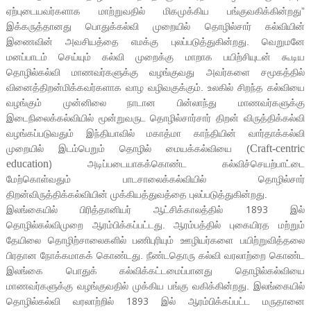
ஏற்புடையவர்களாக மாற்றுவதில் மிகமுக்கிய பங்குவகிக்கின்றது”
இக்கருத்தானது பொதுக்கல்வி முறையில் தொழில்சார் கல்வியின்
இணைவின் அவசியத்தை எமக்கு புலப்படுத்துகின்றது. வெறுமனே
மனப்பாடம் செய்யும் கல்வி முறைக்கு மாறாக பயிற்சியுடன் கூடிய
தொழில்கல்வி மாணவர்களுக்கு வழங்குவது அவர்களை சமூகத்தில்
வினைத்திறன்மிக்கவர்களாக வாழ வழிவகுக்கும். உலகில் சிறந்த கல்வியை
வழங்கும் முன்னிலை நாடான பின்லாந்து மாணவர்களுக்கு
இடைநிலைக்கல்வியில் மூன்றுவருட தொழில்சார்சார் திறன் விருத்திக்கல்வி
வழங்கப்படுவதும் இந்தியாவில் மகாத்மா காந்தியின் வார்தாக்கல்வி
Craft-centric
முறையில் இடம்பெறும் தொழில் மையக்கல்வியை (
)
education
அடிப்படையாகக்கொண்ட கல்விச்செயற்பாட்டை
மேற்கொள்வதும் பாடசாலைக்கல்வியில் தொழில்சார்
திறன்விருத்திக்கல்வியின் முக்கியத்துவத்தை புலப்படுத்துகின்றது.
1893
இலங்கையில் பிரித்தானியர் ஆட்சிக்காலத்தில்
இல்
தொழில்கல்விமுறை ஆரம்பிக்கப்பட்டது. ஆரம்பத்தில் புகையிரத மற்றும்
தேயிலை தொழிற்சாலைகளில் பணிபுரியும் ஊழியர்களை பயிற்றுவித்தலை
பிரதான நோக்கமாகக் கொண்டது. நீண்டதொரு கல்வி வரலாற்றை கொண்ட
இலங்கை பொதுக் கல்விக்கட்டமைப்பானது தொழில்கல்வியை
மாணவர்களுக்கு வழங்குவதில் முக்கிய பங்கு வகிக்கின்றது. இலங்கையில்
1893
தொழில்கல்வி வரலாற்றில்
இல் ஆரம்பிக்கப்பட்ட மருதானை