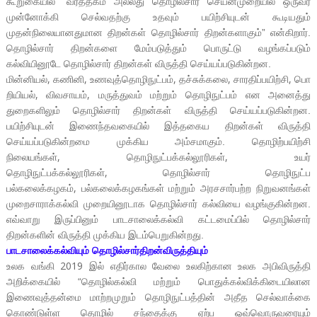
கூறுகையில் “வர்த்தகம் அல்லது தொழில்சார் செயன்முறையில் ஒருவர்
முன்னோக்கி செல்வதற்கு உதவும் பயிற்சியுடன் கூடியதும்
முதன்நிலையானதுமான திறன்கள் தொழில்சார் திறன்களாகும்” என்கிறார்.
தொழில்சார் திறன்களை மேம்படுத்தும் பொருட்டு வழங்கப்படும்
கல்வியினூடே தொழில்சார் திறன்கள் விருத்தி செய்யப்படுகின்றன.
,
,
,
,
,
மின்னியல்
கணினி
உணவுத்தொழிநுட்பம்
தச்சுக்கலை
சாரதிப்பயிற்சி
பொ
,
,
றியியல்
விவசாயம்
மருத்துவம் மற்றும் தொழிநுட்பம் என அனைத்து
துறைகளிலும் தொழில்சார் திறன்கள் விருத்தி செய்யப்படுகின்றன.
பயிற்சியுடன் இணைந்தவகையில் இத்தகைய திறன்கள் விருத்தி
செய்யப்படுகின்றமை முக்கிய அம்சமாகும். தொழிற்பயிற்சி
,
,
நிலையங்கள்
தொழிநுட்பக்கல்லூரிகள்
உயர்
,
தொழிநுட்பக்கல்லூரிகள்
தொழில்சார் தொழிநுட்ப
,
பல்கலைக்கழகம்
பல்கலைக்கழகங்கள் மற்றும் அரசசார்பற்ற நிறுவனங்கள்
முறைசாராக்கல்வி முறையினூடாக தொழில்சார் கல்வியை வழங்குகின்றன.
எவ்வாறு இருப்பினும் பாடசாலைக்கல்வி கட்டமைப்பில் தொழில்சார்
திறன்களின் விருத்தி முக்கிய இடம்பெறுகின்றது.
பாடசாலைக்கல்வியும் தொழில்சார்திறன்விருத்தியும்
2019
உலக வங்கி
இல் எதிர்கால வேலை உலகிற்கான உலக அபிவிருத்தி
அறிக்கையில் “தொழில்
கல்வி மற்றும் பொதுக்கல்விக்கிடையிலான
இணைவுத்தன்மை மாற்றமுறும் தொழிநுட்பத்தின் அதீத செல்வாக்கை
கொண்டுள்ள தொழில் சந்தைக்கு ஏற்ப ஒவ்வொருவரையும்