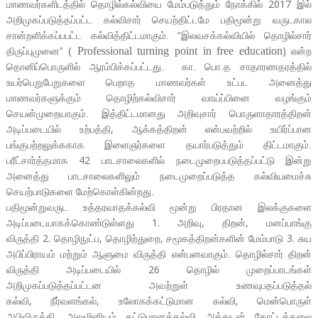
2017
மாணவர்களிடத்தில் தொழில்கல்வியை மேம்படுத்தும் நோக்கில்
இல்
அறிமுகப்படுத்தப்பட்ட கல்விசார் செயற்திட்டமே பதிமூன்று வருடகால
சான்றளிக்கப்பபட்ட கல்வித்திட்டமாகும். “இலவசக்கல்வியில் தொழில்சார்
)
Professional turning point in free education
திருப்புமுனை” (
என்ற
தொனிப்பொருளில் ஆரம்பிக்கப்பட்டது.
கா. பொ.த சாதாரணதரத்தில்
உயர்பெறுபேறுகளை பெறாத மாணவர்கள் உட்பட அனைத்து
மாணவர்களுக்கும் தொழிற்கல்விசார் வாய்ப்பினை வழங்கும்
செயன்முறையாகும். இத்திட்டமானது அறிவுசார் பொருளாதாரத்திறன்
,
அடிப்படையில் உற்பத்தி
ஆக்கத்திறன் என்பவற்றில் உயிர்ப்பான
பங்குபற்றலுக்ககாக இளைஞர்களை தயார்படுத்தும் திட்டமாகும்.
42
பரீட்சார்த்தமாக
பாடசாலைகளில் நடைமுறைபபடுத்தப்பட்டு இன்று
அனைத்து பாடசாலைகளிலும் நடைமுறைப்படுத்த கல்வியமைச்சு
செயற்பாடுகளை மேற்கொள்கின்றது.
பதிமூன்றுவருட உத்தரவாதக்கல்வி மூன்று பிரதான இலக்குகளை
1.
,
,
அடிப்படையாகக்கொண்டுள்ளது
அறிவு
திறன்
மனப்பாங்கு
2.
,
,
3.
விருத்தி
தொழிநுட்ப
தொழிற்துறை
சமூகத்திறன்களின் மேம்பாடு
சுய
அபிப்பிராயம் மற்றும் ஆளுமை விருத்தி என்பனவாகும். தொழில்சார் திறன்
26
விருத்தி அடிப்படையில்
தொழில் முறைப்பாடங்கள்
அறிமுகப்படுத்தப்பட்டன அவற்றுள் உணவுபதப்படுத்தல்
,
,
,
கல்வி
நீர்வளங்கல்
உலோகக்கட்டுமான கல்வி
மென்பொருள்
,
அபிவிருத்தி
அலுமினியம் கட்டுமானக்கல்வி அத்துடன் தோட்டக்கலை