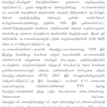
தொழிநுட்பக்கல்லூரி தொழில்கல்வியை முறையாக வழங்குவதற்கு
ஆரம்பிக்கப்பட்ட முதல் கல்லூரியாக விளங்குகின்றது.
பாடசாலைக்கல்வி
கட்டமைப்பில் தொழில்சார் திறன்களின் விருத்தி பிரித்தானியர் ஆட்சியிலும்
பின்னர் சுதந்திரத்திற்கு பின்னரும் முக்கிய வளர்ச்சியைப்
h
1981
பெற்றுக்காணப்படுகின்றது. குறிப்
க
இல் முன்வைக்கப்பட்ட
கல்விச்சீர்திருத்தத்தில் வெள்ளை அறிக்கையின் பிரதான கருப்பொருளாக
விளங்கியது மாணவர் தொழில்சார் திறன்களின் விருத்தியாகும். இதன் ஓர்
Life skill
பிரதிபலிப்பே பாடசாலைக்கலைத்திட்டத்தில் வாழ்க்கைத்தேர்ச்சி (
)
என்ற பாடம் அறிமுகப்படுத்தப்பட்டது.
1930
பாடசாலைக்கல்விக்கட்டமைப்பில் தொழிநுட்பபாடங்களானது
இல்
இருந்து வெவ்வேறு பெயர்கள் மற்றும் வடிவங்களில் பாடசாலைகளில்
,
கற்பிக்கப்பட்டு வந்துள்ளன அவற்றுள் வெடகுருவ
முன்தொழிற்கல்வி
,
பாடநெறிகள்
வாழ்க்கைத்திறன் அத்துடன் செயற்பாட்டு அறை போன்றன
முக்கியமானவையாகும். மற்றைய முன்னெடுப்பாக செய்முறை மற்றும்
2007
PTS
தொழிநுட்பதிறன்களாக (
)
இல் பொதுக்கல்விமுறையில்
6-11
அறிமுகப்படுத்தப்பட்டது. இவ் தொழிநுட்ப பாடங்கள்
வரையான
PTS
வகுப்புக்களுக்கு கற்பிக்கப்படுகின்றன.
ஆனது
தொழிநுட்பக்கல்வியின் ஐந்து பரந்த விடயங்களை உள்ளடக்கியுள்ளது.
அவையாவன அடிப்படை
,
,
,
தொழிநுட்பம்
உணவுத்தொழிநுட்பம்
ஆடைத்தொழிநுட்பம்
விவசாயத்தொழி