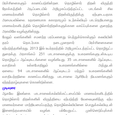
பிரச்சினைகளும் காணப்படுகின்றன. தொழில்சார் திறன் விருத்தி
நோக்கத்தின் அடிப்படையில் அறிமுகப்படுத்தப்பட்ட பாடங்கள் சில
மாணவர்களின் தொழில்சார் திறன்விருத்திக்கு ஏற்புடையதாக
அமையவில்லை. உதாரணமாக சுகாதாரமும் உடற்கல்வியும் பாடநெறியானது
மாணவர்களிடத்தில் தொழில்சார்திறன்களுக்கான வாய்ப்புக்களை குறைந்த
அளவிலே வழங்குகின்றது.
மேலும் வளங்களின் சமனற்ற பரம்பலானது பெற்றுக்கொள்ளும் கலவியின்
தரம் தொடர்பாக நடைமுறைசார் பிரச்சினைகளை
2013
ஏற்படுத்தகின்றது.
இல் உயர்தரத்தில் அறிமுகப்படத்தப்பட்ட தொழிநுட்ப
251
துறைக்கு அரசாங்கம்
பாடசாலைகளுக்கு உபகரணங்களுடன்கூடிய
35
தொழிநுட்ப ஆய்வுகூடங்களை வழங்கியது.
பாடசாலைகளில் ஆய்வுகூட
வசதிகள் உள்ளபோதிலும் உபகரணங்களில்லை அத்துடன்
94
ஏனைய
பாடசாலைகளில் ஆய்வுகூடம் மற்றும் உபகரணங்களின்
வசதியற்றநிலை காணப்படகின்றது. பாடசாலை ஆசிரியர் நியமனங்களும்
ஏற்றத்தாழ்வுகளை கொண்டுள்ளன.
முடிவுரை
ஆகவே இலங்கை பாடசாலைக்கல்விக்கட்டமைப்பில் மாணவர்களிடத்தில்
தொழில்சார் திறன்களின் விருத்தியை ஏற்படுத்தி வேலையுலகிற்கு ஏற்ப
மாணவர்களை மாற்றியமைப்பதற்கு தொழில்கல்வியினை பொதுக்கல்வியுடன்
இணைந்தவகையில் வழங்க பல்வேறுபட்ட முன்னெடுப்புக்கள்