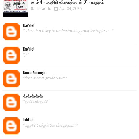
தரம் 4 - மாதிரி வினாத்தாள் 01 - மருதம்
Thiraddu
Apr 04, 2026
DaValet
"education is key to understanding complex topics a..."
DaValet
"fr"
Numa Amaniya
"does it have grade 6 tute"
👍👍👍👍👍
"👍👍👍👍👍👍"
Jabbar
"பகுதி 2 பெற்றுக் கொள்ள முடியுமா?"