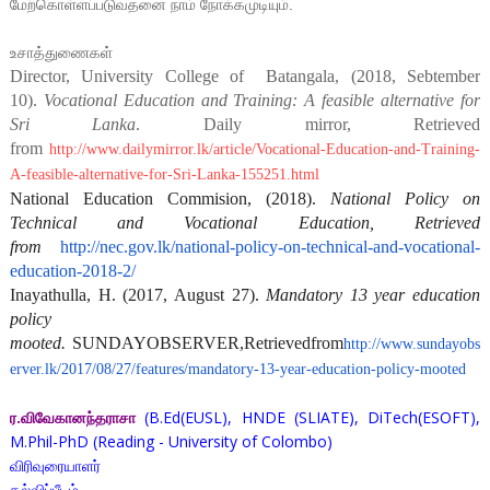
மேற்கொள்ளப்படுவதனை நாம் நோக்கமுடியும்.
உசாத்துணைகள்
Director, University College of
Batangala, (2018, Sebtember
10).
Vocational Education and Training: A feasible alternative for
Sri Lanka
. Daily mirror, Retrieved
from
http://www.dailymirror.lk/article/Vocational-Education-and-Training-
A-feasible-alternative-for-Sri-Lanka-155251.html
National Education Commision, (2018).
National Policy on
Technical and Vocational Education, Retrieved
from
http://nec.gov.lk/national-policy-on-technical-and-vocational-
education-2018-2/
Inayathulla, H.
(2017, August 27).
Mandatory 13 year education
policy
mooted.
SUNDAYOBSERVER,Retrievedfrom
http://www.sundayobs
erver.lk/2017/08/27/features/mandatory-13-year-education-policy-mooted
ர.விவேகானந்தராசா
(B.Ed(EUSL), HNDE (SLIATE), DiTech(ESOFT),
M.Phil-PhD (Reading - University of Colombo)
விரிவுரையாளர்
கல்விப்பீடம்