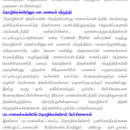
முதலான பாடங்களாகும்.
தொழில்கல்வியினூடான மாணவர் விருத்தி
“
தொழில்சார் திறன்களின் விருத்தியானது மாணவர்களிடத்தில் அவர்களது
தனித்தன்மைவாய்ந்த திறன்களை பயன்படுத்துவதற்கு அனுமதிப்பதனால்
,
அவர்களிடத்தில் தன்னம்பிக்கை
தலைமைத்துவத்திறன்கள்
Conrad Burns
கட்டியேழுப்பப்படுகின்றன” என்ற
என்பவரின் கருத்து
தொழில்சார் திறன்களினூடான மாணவர் விருத்தியை பறைசாற்றுகின்றது.
அந்தவகையில் புதிய வேலை உலகிற்கு ஏற்றவகையில் மாணவர்களை
சமூகத்திற்கு வழங்குதல்இ மாணவர்களிடத்தில் காணப்படும் ஆற்றலை
வெளிக்கொண்டு வரவும் தொழில்சார் திறன்களின் விருத்திக்கல்வி
உதவுகின்றது. புத்தாக்க சிந்தனைமிக்க மாணவர் சமூதாயத்ததை
,
கட்டியெழுப்புவதற்கும்
உயர்கல்வி வாய்ப்பை பெறாதவர்களுக்கு கல்வி
வழங்கி அவர்களை திறன்மிக்கவர்காக உருவாக்குவதற்கும் உதவுகின்றது.
இன்று எமது நாடு எதிர்கொள்ளும் முக்கிய பிரச்சினையான
வேலையில்லாப்பிரச்சினைக்கு தீர்வாக மாணவர்களிடத்தில் தொழில்துறைசார்
திறன்விருத்தியை ஏற்படுத்துகின்றமையும் தொழில்சார் திறன்
விருத்திக்கல்வியினால்
ஏற்படுகின்ற முக்கிய மாற்றங்களாகும்.
பாடசாலைக்கல்வியில் தொழில்கல்விசார் பிரச்சினைகள்
இலங்கை பாடசாலைக்கட்டமைப்பு தொழில்கல்விசார் முன்னெடுப்புக்களை
பல்வேறுபட்டவகையில் மேற்கொண்டபோதிலும் பல்வேறு நடைமுறைப்