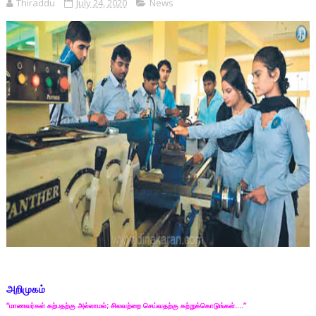
Thiraddu
July 24, 2020
News
அறிமுகம்
“
;
….”
மாணவர்கள் கற்பதற்கு அல்லாமல்
சிலவற்றை செய்வதற்கு கற்றுக்கொடுங்கள்