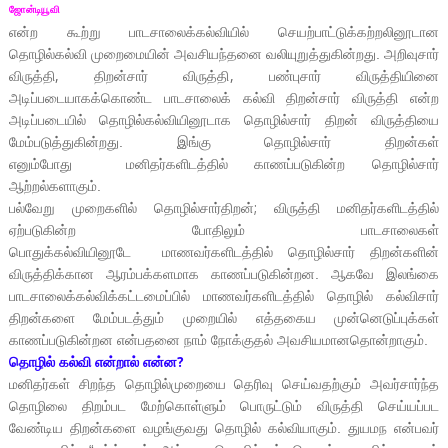
ஜோன்டியூவி
என்ற கூற்று பாடசாலைக்கல்வியில் செயற்பாட்டுக்கற்றலினூடான
தொழில்கல்வி முறைமையின் அவசியந்தனை வலியுறுத்துகின்றது. அறிவுசார்
,
,
விருத்தி
திறன்சார் விருத்தி
பண்புசார் விருத்தியினை
அடிப்படையாகக்கொண்ட பாடசாலைக் கல்வி திறன்சார் விருத்தி என்ற
அடிப்படையில் தொழில்கல்வியினூடாக தொழில்சார் திறன் விருத்தியை
மேம்படுத்துகின்றது. இங்கு தொழில்சார் திறன்கள்
எனும்போது
மனிதர்களிடத்தில் காணப்படுகின்ற தொழில்சார்
ஆற்றல்களாகும்.
;
பல்வேறு முறைகளில் தொழில்சார்திறன்
விருத்தி மனிதர்களிடத்தில்
ஏற்படுகின்ற போதிலும் பாடசாலைகள்
பொதுக்கல்வியினூடே
மாணவர்களிடத்தில் தொழில்சார் திறன்களின்
விருத்திக்கான ஆரம்பக்களமாக காணப்படுகின்றன. ஆகவே இலங்கை
பாடசாலைக்கல்விக்கட்டமைப்பில் மாணவர்களிடத்தில் தொழில் கல்விசார்
திறன்களை மேம்படத்தும் முறையில் எத்தகைய முன்னெடுப்புக்கள்
காணப்படுகின்றன என்பதனை நாம் நோக்குதல் அவசியமானதொன்றாகும்.
?
தொழில் கல்வி என்றால் என்ன
மனிதர்கள் சிறந்த தொழில்முறையை தெரிவு செய்வதற்கும் அவர்சார்ந்த
தொழிலை திறம்பட மேற்கொள்ளும் பொருட்டும் விருத்தி செய்யப்பட
வேண்டிய திறன்களை வழங்குவது தொழில் கல்வியாகும். துயமந என்பவர்