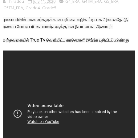
Thiraddu
July 11, 2020
G4_ERA
,
G4TM_ERA
,
G5_ERA
,
G5TM_ERA
,
Grade4
,
Grade5
புலமை பரிசில் மாணவர்களுக்கான பரிட்சை வழிகாட்டியாக அமைவதோடு, 
ஏனைய போட்டி பரீட்சையாளர்களுக்கும் வழிகாட்டியாக அமையும்.
அந்தவகையில் True Tv வெளியிட்ட 
காணொளி இங்கே பதிவிடப்படுகிறது