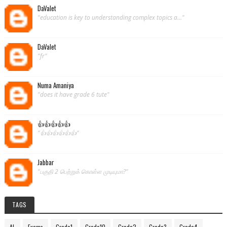
DaValet
"education is key to understanding complex topics a..."
DaValet
"fr"
Numa Amaniya
"does it have grade 6 tute"
👍👍👍👍👍
"👍👍👍👍👍👍"
Jabbar
"பகுதி 2 பெற்றுக் கொள்ள முடியுமா?"
TAGS
AL
Exams
Grade1
Grade10
Grade2
Grade3
Grade4