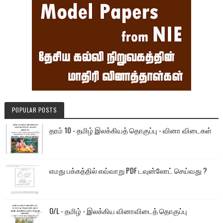
POPULAR POSTS
தரம் 10 - தமிழ் இலக்கியத் தொகுப்பு - வினா விடைகள்
எமது பக்கத்தில் எவ்வாறு PDF டவுன்லோட் செய்வது ?
O/L - தமிழ் - இலக்கிய வினாவிடைத் தொகுப்பு