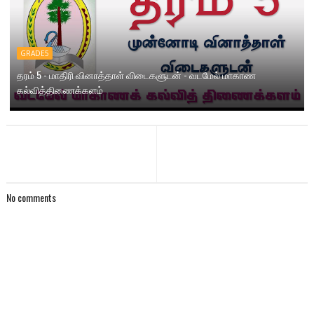
GRADE5
தரம் 5 - மாதிரி வினாத்தாள் விடைகளுடன் - வடமேல் மாகாண
கல்வித்திணைக்களம்
No comments