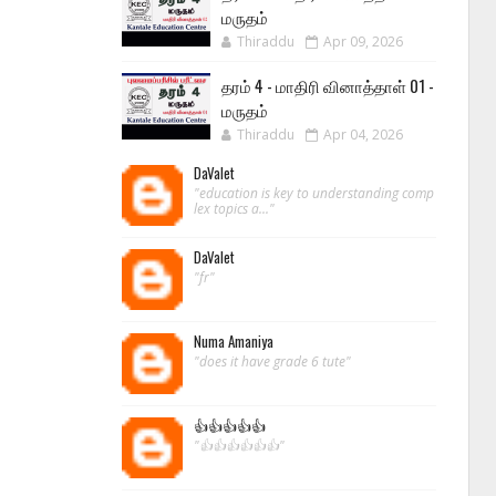
மருதம்
Thiraddu
Apr 09, 2026
தரம் 4 - மாதிரி வினாத்தாள் 01 -
மருதம்
Thiraddu
Apr 04, 2026
DaValet
"education is key to understanding comp
lex topics a..."
DaValet
"fr"
Numa Amaniya
"does it have grade 6 tute"
👍👍👍👍👍
"👍👍👍👍👍👍"