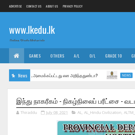
ADVERTISE
CONTACT US
ABOUT US
PRIVACY POLICY
www.lkedu.lk
Online Study Materials
GAMES
OTHERS
A/L
O/L
GRADE 10
G
லகம் எங்கு அமைக்கப்பட்டது என அறிந்ததுண்டா?
News
புலமைப்ப
NEWS
இந்து நாகரீகம் - நிகழ்நிலைப் பரீட்சை -
Thiraddu
July 08, 2021
AL
,
AL_Hindu Civilization
,
ALTM_