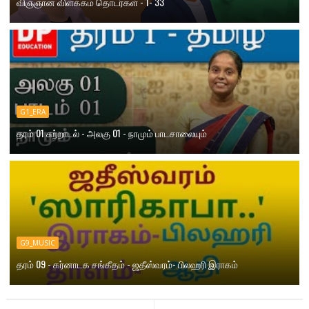
விஞ்ஞான விளக்கம் தொடர்கள் - 1- 33
G1_ERA
தரம் 01 சுற்றாடல் - அலகு 01 - நாமும் பாடசாலையும்
G9_MUSIC
தரம் 09 - கர்னாடக சங்கீதம் - ஜதீஸ்வரம்- பிலஹரி இராகம்