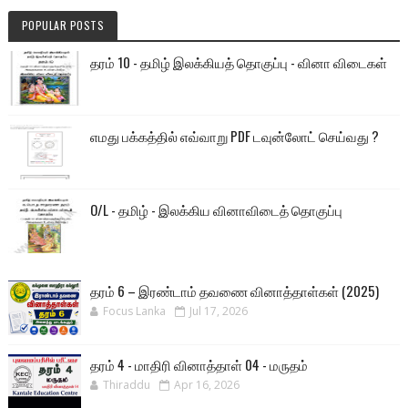
POPULAR POSTS
தரம் 10 - தமிழ் இலக்கியத் தொகுப்பு - வினா விடைகள்
எமது பக்கத்தில் எவ்வாறு PDF டவுன்லோட் செய்வது ?
O/L - தமிழ் - இலக்கிய வினாவிடைத் தொகுப்பு
தரம் 6 – இரண்டாம் தவணை வினாத்தாள்கள் (2025)
Focus Lanka
Jul 17, 2026
தரம் 4 - மாதிரி வினாத்தாள் 04 - மருதம்
Thiraddu
Apr 16, 2026