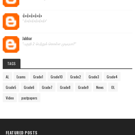
👍👍👍👍👍
"👍👍👍👍👍👍"
Jabbar
"பகுதி 2 பெற்றுக் கொள்ள முடியுமா?"
TAGS
AL
Exams
Grade1
Grade10
Grade2
Grade3
Grade4
Grade5
Grade6
Grade7
Grade8
Grade9
News
OL
Video
pastpapers
FEATURED POSTS