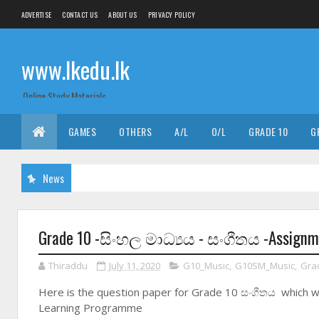
ADVERTISE
CONTACT US
ABOUT US
PRIVACY POLICY
www.lkedu.lk
Online Study Materials
GAMES
OTHERS
A/L
O/L
GRADE 10
G
News
Grade 10 -සිංහල මාධ්‍යය - සංගීතය -Assignme
Thiraddu
July 11, 2020
G10_Music
,
G10SM_Music
,
Gra
Here is the question paper for Grade 10 සංගීතය which wa
Learning Programme