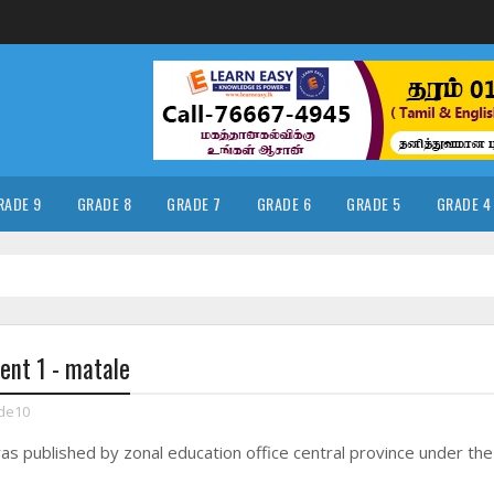
RADE 9
GRADE 8
GRADE 7
GRADE 6
GRADE 5
GRADE 4
nt 1 - matale
de10
s published by zonal education office central province under the