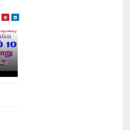
லாறு,