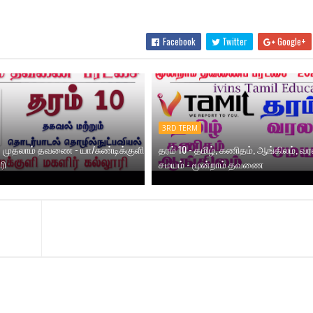
Facebook
Twitter
Google+
3RD TERM
T - முதலாம் தவணை - யா/சுண்டிக்குளி
தரம் 10 - தமிழ், கணிதம், ஆங்கிலம், வர
ரி
சமயம் - மூன்றாம் தவணை