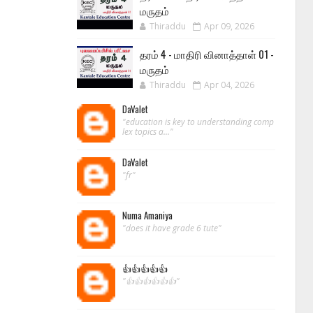
மருதம்
Thiraddu
Apr 09, 2026
தரம் 4 - மாதிரி வினாத்தாள் 01 -
மருதம்
Thiraddu
Apr 04, 2026
DaValet
"education is key to understanding comp
lex topics a..."
DaValet
"fr"
Numa Amaniya
"does it have grade 6 tute"
👍👍👍👍👍
"👍👍👍👍👍👍"