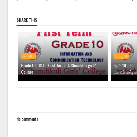
SHARE THIS
G10_ICT
G10_ICT
Grade 10 - ICT - First Term - J/Chundikuli girls'
தரம் 10 - IC
College
மகளிர் கல்லூ
No comments