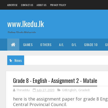
ADVERTISE
CONTACT US
ABOUT US
PRIVACY POLICY
www.lkedu.lk
Online Study Materials
GAMES
OTHERS
A/L
O/L
GRADE 10
G
News
Grade 8 - English - Assignment 2 - Matale
Thiraddu
July 27, 2020
G8English
,
Grade8
here is the assignment paper for grade 8 Eng
Central Provincial Council.