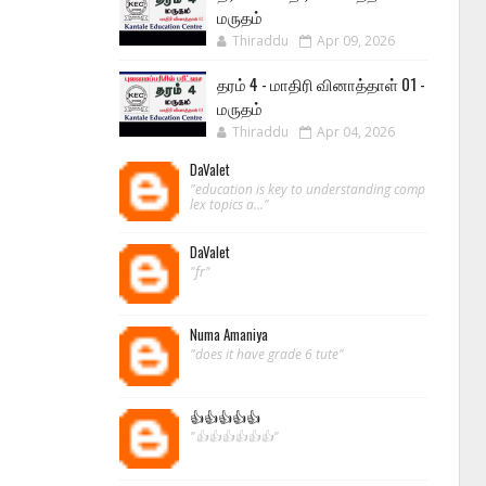
மருதம்
Thiraddu
Apr 09, 2026
தரம் 4 - மாதிரி வினாத்தாள் 01 -
மருதம்
Thiraddu
Apr 04, 2026
DaValet
"education is key to understanding comp
lex topics a..."
DaValet
"fr"
Numa Amaniya
"does it have grade 6 tute"
👍👍👍👍👍
"👍👍👍👍👍👍"