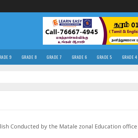
RADE 9
GRADE 8
GRADE 7
GRADE 6
GRADE 5
GRADE 4
lish Conducted by the Matale zonal Education office