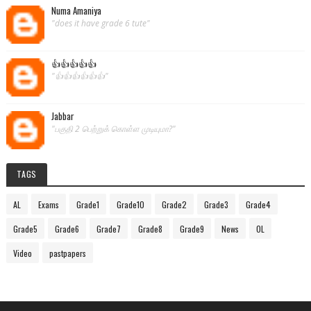
Numa Amaniya
"does it have grade 6 tute"
👍👍👍👍👍
"👍👍👍👍👍👍"
Jabbar
"பகுதி 2 பெற்றுக் கொள்ள முடியுமா?"
TAGS
AL
Exams
Grade1
Grade10
Grade2
Grade3
Grade4
Grade5
Grade6
Grade7
Grade8
Grade9
News
OL
Video
pastpapers