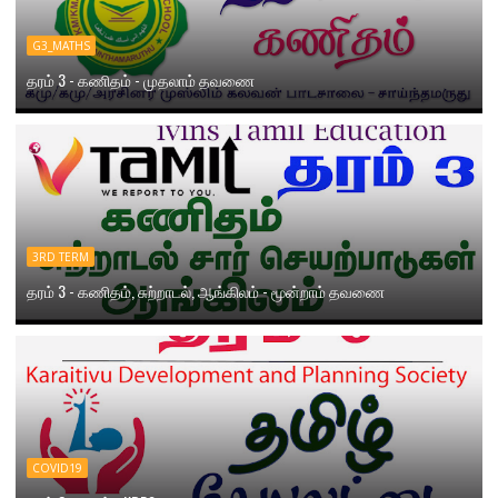
G3_MATHS
தரம் 3 - கணிதம் - முதலாம் தவணை
3RD TERM
தரம் 3 - கணிதம், சுற்றாடல், ஆங்கிலம் - மூன்றாம் தவணை
COVID19