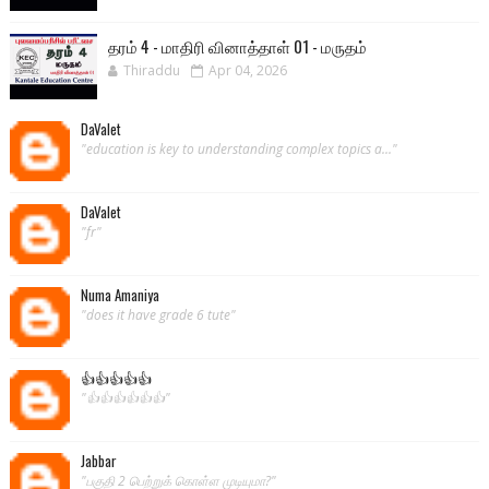
தரம் 4 - மாதிரி வினாத்தாள் 01 - மருதம்
Thiraddu
Apr 04, 2026
DaValet
"education is key to understanding complex topics a..."
DaValet
"fr"
Numa Amaniya
"does it have grade 6 tute"
👍👍👍👍👍
"👍👍👍👍👍👍"
Jabbar
"பகுதி 2 பெற்றுக் கொள்ள முடியுமா?"