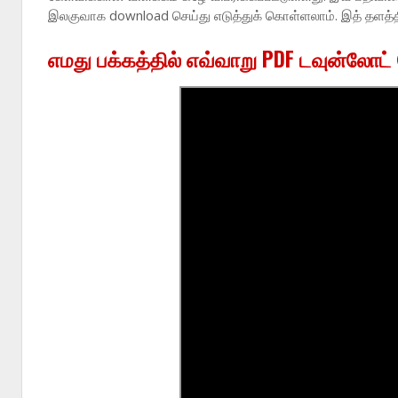
இலகுவாக download செய்து எடுத்துக் கொள்ளலாம். இத் தளத்
எமது பக்கத்தில் எவ்வாறு PDF டவுன்லோட்