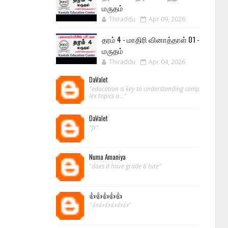
மருதம்
Thiraddu
Apr 09, 2026
தரம் 4 - மாதிரி வினாத்தாள் 01 -
மருதம்
Thiraddu
Apr 04, 2026
DaValet
"education is key to understanding comp
lex topics a..."
DaValet
"fr"
Numa Amaniya
"does it have grade 6 tute"
👍👍👍👍👍
"👍👍👍👍👍👍"