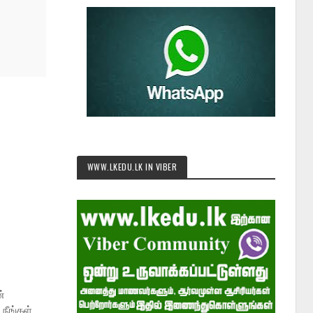
WWW.LKEDU.LK IN VIBER
்
நீங்கள்