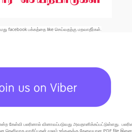
து facebook பக்கத்தை like செய்வதற்கு மறவாதீர்கள்.
என்ற கேள்வி பலரினால் வினாவப்படுவது அவதானிக்கப்பட்டுள்ளது. பலரின
வினை தெளிவாக வாசிப்பதன் மூலம் உங்களுக்கு தேவையான PDF file இனை 