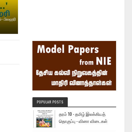
்- பிலஹரி
POPULAR POSTS
தரம் 10 - தமிழ் இலக்கியத்
தொகுப்பு - வினா விடைகள்