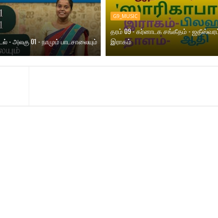
G9_MUSIC
தரம் 09 - கர்னாடக சங்கீதம் - ஜதீஸ்வரம
ாடல் - அலகு 01 - நாமும் பாடசாலையும்
இராகம்