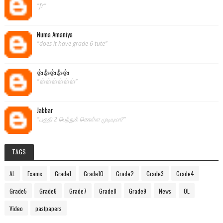
"fr"
Numa Amaniya
"does it have grade 6 tute"
👍👍👍👍👍
"👍👍👍👍👍👍"
Jabbar
"பகுதி 2 பெற்றுக் கொள்ள முடியுமா?"
TAGS
AL
Exams
Grade1
Grade10
Grade2
Grade3
Grade4
Grade5
Grade6
Grade7
Grade8
Grade9
News
OL
Video
pastpapers