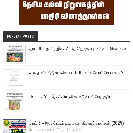
POPULAR POSTS
தரம் 10 - தமிழ் இலக்கியத் தொகுப்பு - வினா விடைகள்
எமது பக்கத்தில் எவ்வாறு PDF டவுன்லோட் செய்வது ?
O/L - தமிழ் - இலக்கிய வினாவிடைத் தொகுப்பு
தரம் 6 – இரண்டாம் தவணை வினாத்தாள்கள் (2025)
Focus Lanka
Jul 17, 2026