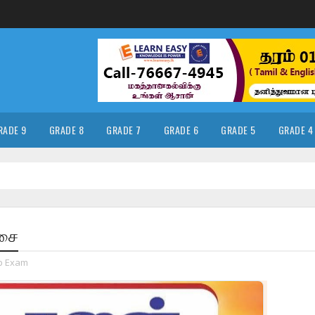
RADE 9
GRADE 8
GRADE 7
GRADE 6
GRADE 5
GRADE 4
்சை
p Exam