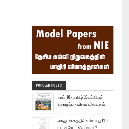
POPULAR POSTS
தரம் 10 - தமிழ் இலக்கியத்
தொகுப்பு - வினா விடைகள்
எமது பக்கத்தில் எவ்வாறு PDF
டவுன்லோட் செய்வது ?